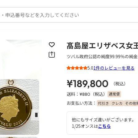
髙島屋エリザベス女王
お気に入りに登録
ツバル政府公認の純度99.99％の純
5.0
1件のレビューを見る
3
¥189,800
（税込）
送料：
（税込）
通常便
¥880
お支払い方法：
代引き
クレカ
その他
次のスライド
他にもサイズ違いがございます。
1/25オンスは
こちら