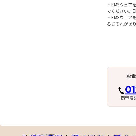
・EMSウェア
でください。E
・EMSウェア
るおそれがあ
お電
01
携帯電
テレビ朝日公式通販TOP
健康・フィットネス
サポーター・