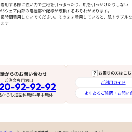
を着用する際に強い力で生地を引っ張ったり、爪を引っかけたりしない
MSウェア内部の電極部や配線が破損するおそれがあります。
を長時間着用しないでください。そのまま着用していると、肌トラブル
ります
お困りの方はこち
話からのお問い合わせ
ご注文専用窓口
ご利用ガイド
20-92-92-92
よくあるご質問・お問い
話からも通話料無料/年中無休
スパッツ
久野式 ひざサポートEMSウェア(コントローラ無し)