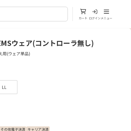
メニューを開
カート
ログイン
メニュー
EMSウェア(コントローラ無し)
え用(ウェア単品)
LL
その他電子決済
キャリア決済