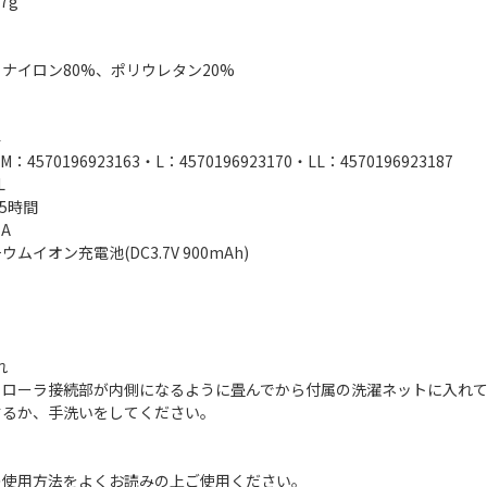
7g
】ナイロン80%、ポリウレタン20%
4
4570196923163・L：4570196923170・LL：4570196923187
L
5時間
A
ムイオン充電池(DC3.7V 900mAh)
れ
トローラ接続部が内側になるように畳んでから付属の洗濯ネットに入れ
するか、手洗いをしてください。
の使用方法をよくお読みの上ご使用ください。