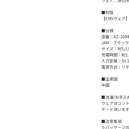
ウェア：(約)26
■材質
【EMSウェア
■仕様
型番：AZ-109
JAN：ブラックM：
サイズ：M/L/L
充電時間：約1.
入力定格：5V 1
電源方式：リチウ
■生産国
中国
■洗濯/お手入
ウェアはコン
ケート洗いを
■注意事項
※パッケージ