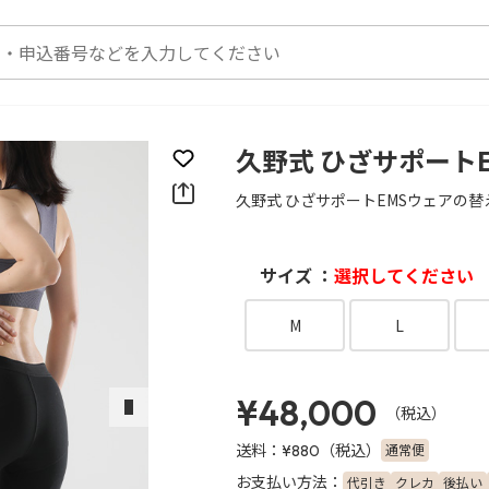
久野式 ひざサポート
お気に入りに登録
久野式 ひざサポートEMSウェアの替
サイズ ：
選択してください
M
L
¥48,000
（税込）
次のスライド
送料：
（税込）
通常便
¥880
お支払い方法：
代引き
クレカ
後払い