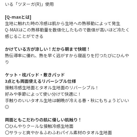
いる「ツヌーガ(R)」使用
[Q-maxとは]
生地に触れた時の冷感は肌から生地への熱移動によって発生
Q-MAXはこの熱移動量を数値化したもので数値が高いほど冷たく
感じることができる
かけている方が涼しい！だから朝まで快眠！
熱伝導率に優れ、熱を早く逃がすから寝返りを打つたびにひんや
り
ケット・枕パッド・敷きパッド
3点とも両面使えるリバーシブル仕様
接触冷感生地面とタオル生地面のリバーシブル！
好みや季節によって使い分けて快適に！
手触りのいいタオル生地は朝晩が冷える春・秋にもちょうどいい
◎
両面ともこだわりの肌に優しい肌触り！
〇ひんやりクールな接触冷感生地面
〇サラッと爽やか＆ふわふわパイル素材のタオル生地面