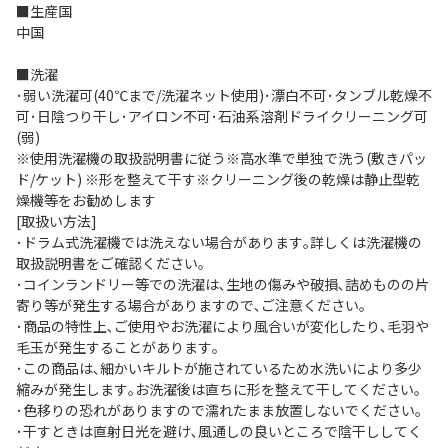
■生産国
中国
■洗濯
･弱い洗濯可(40℃まで/洗濯ネット使用)･漂白不可･タンブル乾燥不
可･日陰つり干し･アイロン不可･石油系溶剤ドライクリーニング可
(弱)
※使用洗濯機の取扱説明書に従う※高水準で単独で洗う(敷きパッ
ド/ケット) ※形を整えて干す※クリーニング後の乾燥は静止型乾
燥機等をお勧めします
[取扱い方法]
･ドラム式洗濯機では洗えない場合があります｡詳しくは洗濯機の
取扱説明書をご確認ください｡
･コインランドリー等での洗濯は､生地の傷みや破損､詰めものの片
寄り等が発生する場合がありますので､ご注意ください｡
･商品の特性上､ご使用やお洗濯により風合いが変化したり､毛羽や
毛玉が発生することがあります｡
･この商品は､細かいキルトが施されているため水洗いにより多少
縮みが発生します｡お洗濯後は直ちに形を整えて干してください｡
･色移りの恐れがありますので濡れたまま放置しないでください｡
･干すときは直射日光を避け､風通しの良いところで陰干ししてく