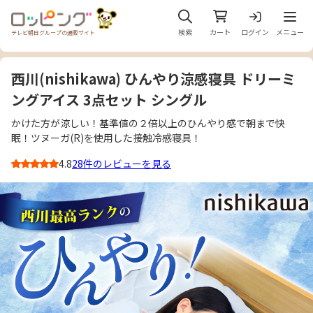
メニュ
検索
カート
ログイン
メニュー
テレビ朝日グループの通販サイト
西川(nishikawa) ひんやり涼感寝具 ドリーミ
ングアイス 3点セット シングル
かけた方が涼しい！基準値の２倍以上のひんやり感で朝まで快
眠！ツヌーガ(R)を使用した接触冷感寝具！
4.8
28件のレビューを見る
3