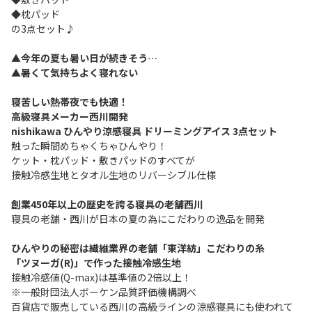
◆枕パッド
の3点セット♪
▲今年の夏も暑い日が続きそう…
▲暑くて気持ちよく寝れない
寝苦しい熱帯夜でも快適！
高級寝具メーカー西川開発
nishikawa ひんやり涼感寝具 ドリーミングアイス 3点セット
触った瞬間めちゃくちゃひんやり！
ケット・枕パッド・敷きパッドのすべてが
接触冷感生地とタオル生地のリバーシブル仕様
創業450年以上の歴史を誇る寝具の老舗西川
寝具の老舗・西川が日本の夏の為にこだわりの逸品を開発
ひんやりの秘密は繊維業界の老舗「東洋紡」こだわりの糸
「ツヌーガ(R)」で作った接触冷感生地
接触冷感値(Q-max)は基準値の2倍以上！
※一般財団法人ボーケン品質評価機構調べ
百貨店で販売している西川の高級ラインの涼感寝具にも使われて