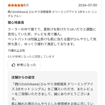
5.0
2026-07-30
西川(nishikawa) ひんやり涼感寝具 ドリーミングアイス 3点セット シン
グルブルー
寝心地最高
ク－ラ－の中で寝てて、夏掛けを掛けたりはいだりと調整に
苦労していた折、テレビを見て購入。
ベットパットは勿論上掛けも肌に当たる面がひんやりして気
持ち良く、ゆっくり寝れて満足しております。
70歳以上
女性
0人
が参考になったと回答しています
参考になった
店舗からの返信
「西川(nishikawa) ひんやり涼感寝具 ドリーミングアイ
ス 3点セット シングル」をご購入いただき、またレビュ
ーをご投稿いただきまして、誠にありがとうございま
す。
肌に触れた際のひんやりとした使用感をお気に召してい