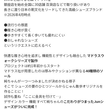
銀座店を始め全国に30店舗 百貨店などで取り扱いがあり
長きに渡り日本の靴文化をリードしてきた高級シューズブランド
※2026年4月時点
●流行りの厚底
●履き心地が良く
●歩きやすくて長く歩いても疲れにくい
●おしゃれなシューズ
というリクエストに応えるべく
快適な履き心地を追求し 機能性とデザインも融合した
マドラスウ
ォークシリーズで製作
プロジェクトは約1年前からスタート
マドラス社が用意したのは厚みやクッションが異なる
40種類のソ
ール
純ちゃんが一つ一つみましたが決めかねる様子
そこで シューズの要のひとつソールからじゅん散歩オリジナルを
作ることに！
試作も重ね 「ここに金具を付けて…」
デザイン カラー 機能 すべて純ちゃんの
こだわりがつまったJunシ
ューズがついに完成！