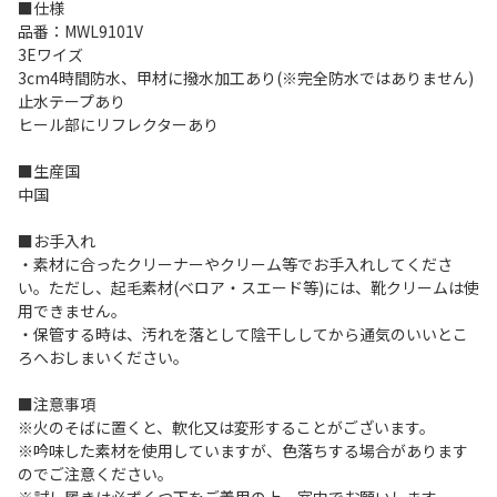
■仕様
品番：MWL9101V
3Eワイズ
3cm4時間防水、甲材に撥水加工あり(※完全防水ではありません)
止水テープあり
ヒール部にリフレクターあり
■生産国
中国
■お手入れ
・素材に合ったクリーナーやクリーム等でお手入れしてくださ
い。ただし、起毛素材(ベロア・スエード等)には、靴クリームは使
用できません。
・保管する時は、汚れを落として陰干ししてから通気のいいとこ
ろへおしまいください。
■注意事項
※火のそばに置くと、軟化又は変形することがございます。
※吟味した素材を使用していますが、色落ちする場合があります
のでご注意ください。