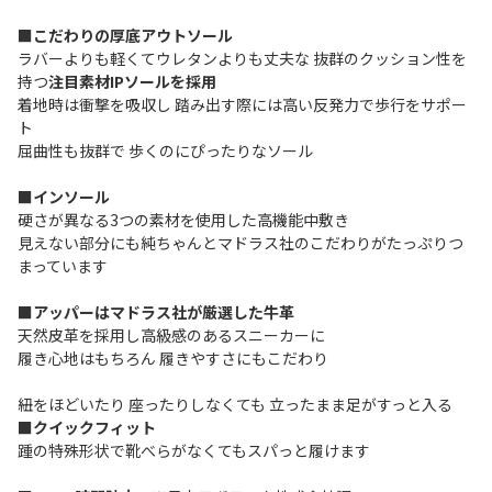
■こだわりの厚底アウトソール
ラバーよりも軽くてウレタンよりも丈夫な 抜群のクッション性を
持つ
注目素材IPソールを採用
着地時は衝撃を吸収し 踏み出す際には高い反発力で歩行をサポー
ト
屈曲性も抜群で 歩くのにぴったりなソール
■インソール
硬さが異なる3つの素材を使用した高機能中敷き
見えない部分にも純ちゃんとマドラス社のこだわりがたっぷりつ
まっています
■アッパーはマドラス社が厳選した牛革
天然皮革を採用し高級感のあるスニーカーに
履き心地はもちろん 履きやすさにもこだわり
紐をほどいたり 座ったりしなくても 立ったまま足がすっと入る
■クイックフィット
踵の特殊形状で靴べらがなくてもスパっと履けます