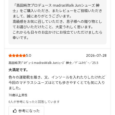
「高田純次プロデュース madrasWalk Junシューズ 紳
士」をご購入いただき、またレビューをご投稿いただき
まして、誠にありがとうございます。
高級感をお気に召していただき、息子様への贈り物とし
てお選びいただけたこと、大変うれしく思います。
これからも日々のお出かけにお役立ていただけましたら
幸いです。
5.0
2026-07-28
高田純次ﾌﾟﾛﾃﾞｭｰｽ madrasWalk Junｼｭｰｽﾞ 紳士／ﾃﾞﾆﾑﾈｲﾋﾞｰ／25.5
大満足です。
色々の運動靴を履き、又、インソ－ルを入れたりしたけれど
今回のマドラスシユ－ズはとても歩きやすくとても気に入り
ました。
70歳以上
男性
0人
が参考になったと回答しています
参考になった