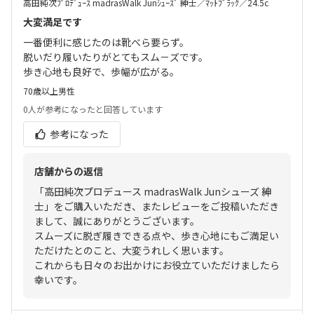
高田純次ﾌﾟﾛﾃﾞｭｰｽ madrasWalk Junｼｭｰｽﾞ 紳士／ﾏｯﾄﾌﾞﾗｯｸ／24.5c
大変満足です
一番便利に感じたのは靴べら要らず。
脱いだり履いたりがとてもスム－ズです。
歩き心地も良好で、歩幅が広がる。
70歳以上
男性
0人
が参考になったと回答しています
参考になった
店舗からの返信
「高田純次プロデュース madrasWalk Junシューズ 紳
士」をご購入いただき、またレビューをご投稿いただき
まして、誠にありがとうございます。
スムーズに脱ぎ履きできる点や、歩き心地にもご満足い
ただけたとのこと、大変うれしく思います。
これからも日々のお出かけにお役立ていただけましたら
幸いです。