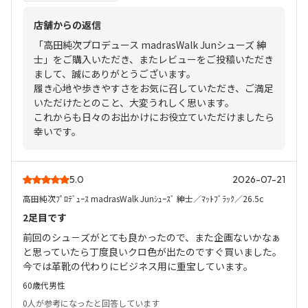
店舗からの返信
「高田純次プロデュース madrasWalk Junシューズ 紳
士」をご購入いただき、またレビューをご投稿いただき
まして、誠にありがとうございます。
履き心地や歩きやすさをお気に召していただき、ご満足
いただけたとのこと、大変うれしく思います。
これからも日々のお出かけにお役立ていただけましたら
幸いです。
5.0
2026-07-21
高田純次ﾌﾟﾛﾃﾞｭｰｽ madrasWalk Junｼｭｰｽﾞ 紳士／ﾏｯﾄﾌﾞﾗｯｸ／26.5c
2足目です
前回のシュ－ズがとても良かったので、また企画ないかなぁ
と思っていたら丁度良いクロ色が出たのですぐ買いました。
今では革靴の代わりにビジネス用に重宝しています。
60歳代
男性
0人
が参考になったと回答しています