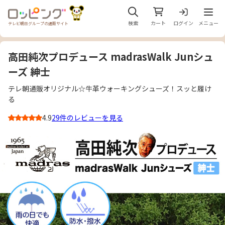
メニュ
検索
カート
ログイン
メニュー
テレビ朝日グループの通販サイト
高田純次プロデュース madrasWalk Junシュ
ーズ 紳士
テレ朝通販オリジナル☆牛革ウォーキングシューズ！スッと履け
る
4.9
29件のレビューを見る
3