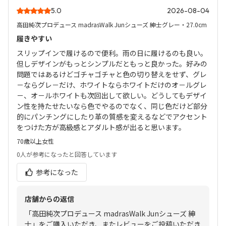
5.0
2026-08-04
高田純次プロデュース madrasWalk Junシューズ 紳士グレー・27.0cm
履きやすい
スリップインで履けるので便利。雨の日に履けるのも良い。
但しデザインがもっとシンプルだともっと良かった。好みの
問題ではあるけどゴチャゴチャと色の切り替えをせず、グレ
－ならグレ－だけ、ホワイトならホワイトだけのオ－ルグレ
－、オ－ルホワイトも次回出して欲しい。どうしてもデザイ
ン性を持たせたいなら色でやるのでなく、同じ色だけど部分
的にパンチングにしたり革の質感を変えるなどでアクセント
をつけた方が高級感とアダルト感が出ると思います。
70歳以上
女性
0人
が参考になったと回答しています
参考になった
店舗からの返信
「高田純次プロデュース madrasWalk Junシューズ 紳
士」をご購入いただき、またレビューをご投稿いただき