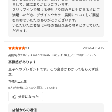
まして、誠にありがとうございます。
スリップインで履ける便利さや雨の日にも使える点にご
満足いただき、デザインやカラー展開についてもご要望
をお寄せいただきありがとうございます。
いただいたご要望は今後の商品企画の参考とさせていた
だきます。
5.0
2026-08-03
高田純次ﾌﾟﾛﾃﾞｭｰｽ madrasWalk Junｼｭｰｽﾞ 紳士／ﾃﾞﾆﾑﾈｲﾋﾞｰ／25.5
高級感があります
息子へのプレゼントです。この良さがわかってもらえず残
念。
70歳以上
女性
0人
が参考になったと回答しています
参考になった
店舗からの返信