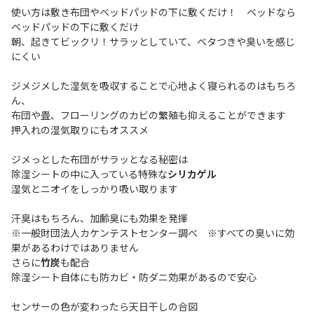
使い方は敷き布団やベッドパッドの下に敷くだけ！ ベッドなら
ベッドパッドの下に敷くだけ
朝、起きてビックリ！サラッとしていて、ベタつきや臭いを感じ
にくい
ジメジメした湿気を吸収することで心地よく寝られるのはもちろ
ん、
布団や畳、フローリングのカビの繁殖も抑えることができます
押入れの湿気取りにもオススメ
ジメっとした布団がサラッとなる秘密は
除湿シートの中に入っている特殊な
シリカゲル
湿気とニオイをしっかり吸い取ります
汗臭はもちろん、加齢臭にも効果を発揮
※一般財団法人カケンテストセンター調べ ※すべての臭いに効
果があるわけではありません
さらに
竹炭
も配合
除湿シート自体にも防カビ・防ダニ効果があるので安心
センサーの色が変わったら天日干しの合図