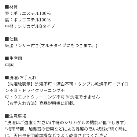
■材質
表：ポリエステル100%
裏：ポリエステル100%
中材：シリカゲルBタイプ
■仕様
吸湿センサー付き(マルチタイプにもつきます。)
■生産国
中国
■洗濯/お手入れ
【洗濯絵表示】洗濯不可・漂白不可・タンブル乾燥不可・アイロ
ン不可・ドライクリーニング不
可・ウエットクリーニング不可 ※洗濯できません
【お手入れ方法】商品説明欄に記載。
■注意事項
*洗濯はご遠慮ください(中身のシリカゲルの機能が低下します)
*梅雨時期、加湿器の使用などによる湿度の高い状態が続く時に
は、天日や布団乾燥機などでよく乾燥させてください。