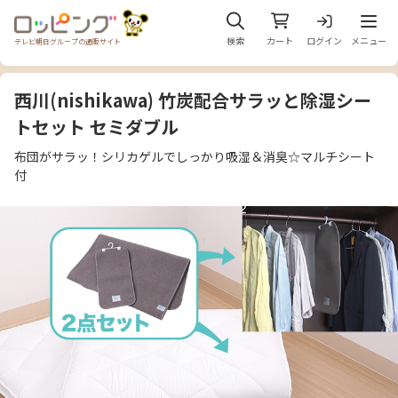
メニュ
検索
カート
ログイン
メニュー
テレビ朝日グループの通販サイト
西川(nishikawa) 竹炭配合サラッと除湿シー
トセット セミダブル
布団がサラッ！シリカゲルでしっかり吸湿＆消臭☆マルチシート
付