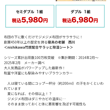
布団の下に敷くだけでジメジメ布団がサラサラに！
創業450年以上の歴史を誇る
寝具の老舗 西川
＜nishikawa竹炭配合サラッと除湿シート＞
シリーズ累計出荷数100万枚突破 ※集計期間：2014年2月～
2025年2月 メーカー調べ
大人気商品がパワーアップした最新作！
和室や洋室にも馴染みやすいブラウンカラー
人は寝ている間にコップ一杯分（約200ml）の汗をかくといわ
れています
夏になれば、その倍以上！？
ジメジメ布団はダニやカビの温床に…
そのまま放っておくと体に悪影響を及ぼす可能性も