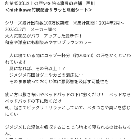
創業450年以上の歴史を誇る
寝具の老舗 西川
＜nishikawa竹炭配合サラッと除湿シート＞
シリーズ累計出荷数100万枚突破 ※集計期間：2014年2月～
2025年2月 メーカー調べ
大人気商品がパワーアップした最新作！
和室や洋室にも馴染みやすいブラウンカラー
人は寝ている間にコップ一杯分（約200ml）の汗をかくといわ
れています
夏になれば、その倍以上！？
ジメジメ布団はダニやカビの温床に…
そのまま放っておくと体に悪影響を及ぼす可能性も
使い方は敷き布団やベッドパッドの下に敷くだけ！ ベッドなら
ベッドパッドの下に敷くだけ
朝、起きてビックリ！サラッとしていて、ベタつきや臭いを感じ
にくい
ジメジメした湿気を吸収することで心地よく寝られるのはもちろ
ん、