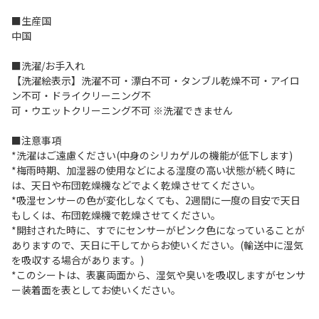
■生産国
中国
■洗濯/お手入れ
【洗濯絵表示】洗濯不可・漂白不可・タンブル乾燥不可・アイロ
ン不可・ドライクリーニング不
可・ウエットクリーニング不可 ※洗濯できません
■注意事項
*洗濯はご遠慮ください(中身のシリカゲルの機能が低下します)
*梅雨時期、加湿器の使用などによる湿度の高い状態が続く時に
は、天日や布団乾燥機などでよく乾燥させてください。
*吸湿センサーの色が変化しなくても、2週間に一度の目安で天日
もしくは、布団乾燥機で乾燥させてください。
*開封された時に、すでにセンサーがピンク色になっていることが
ありますので、天日に干してからお使いください。(輸送中に湿気
を吸収する場合があります。)
*このシートは、表裏両面から、湿気や臭いを吸収しますがセンサ
ー装着面を表としてお使いください。