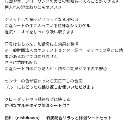
布団や畳、フローリングのカビの繁殖も抑えることができます
押入れの湿気取りにもオススメ
ジメっとした布団がサラッとなる秘密は
除湿シートの中に入っている特殊な
シリカゲル
湿気とニオイをしっかり吸い取ります
汗臭はもちろん、加齢臭にも効果を発揮
※一般財団法人カケンテストセンター調べ ※すべての臭いに効
果があるわけではありません
さらに
竹炭
も配合
除湿シート自体にも防カビ・防ダニ効果があるので安心
センサーの色が変わったら天日干しの合図
ブルーにもどったら
繰り返しお使いいただけます
クローゼットや下駄箱などに使える、
便利な
マルチタイプ除湿シート
付き
西川（nishikawa） 竹炭配合サラッと除湿シートセット