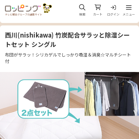
メニュ
検索
カート
ログイン
メニュー
テレビ朝日グループの通販サイト
西川(nishikawa) 竹炭配合サラッと除湿シー
トセット シングル
布団がサラッ！シリカゲルでしっかり吸湿＆消臭☆マルチシート
付