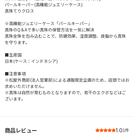
パールキーパー(高機能ジュエリーケース)
真珠てりクロス
※高機能ジュエリーケース「パールキーパー」
真珠のQ＆Aで多い真珠の保管方法を一気に解決
真珠全珠を包み込むことで、防錆効果、湿度調整、皮脂から真珠
を守ります。
■生産国
日本(ケース：インドネシア)
■注意事項
※松屋外商部(法人営業部)による通販限定企画のため、店頭ではお
求めいただけません。
※真珠は自然が育むものとなりますので、若干のエクボなどはご
ざいます。
商品レビュー
1.0
1件