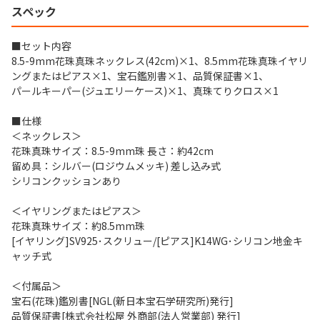
スペック
■セット内容
8.5-9mm花珠真珠ネックレス(42cm)×1、8.5mm花珠真珠イヤリ
ングまたはピアス×1、宝石鑑別書×1、品質保証書×1、
パールキーパー(ジュエリーケース)×1、真珠てりクロス×1
■仕様
＜ネックレス＞
花珠真珠サイズ：8.5-9mm珠 長さ：約42cm
留め具：シルバー(ロジウムメッキ) 差し込み式
シリコンクッションあり
＜イヤリングまたはピアス＞
花珠真珠サイズ：約8.5mm珠
[イヤリング]SV925･スクリュー/[ピアス]K14WG･シリコン地金キ
ャッチ式
＜付属品＞
宝石(花珠)鑑別書[NGL(新日本宝石学研究所)発行]
品質保証書[株式会社松屋 外商部(法人営業部) 発行]