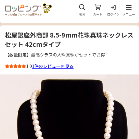
メニュ
検索
カート
ログイン
メニュー
テレビ朝日グループの通販サイト
松屋銀座外商部 8.5-9mm花珠真珠ネックレス
セット 42cmタイプ
【数量限定】最高クラスの大珠真珠がセットでお得！
1.0
1件のレビューを見る
3