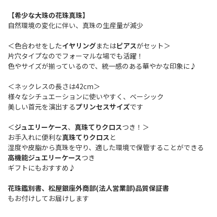
【希少な大珠の花珠真珠】
自然環境の変化に伴い、真珠の生産量が減少
＜色合わせをした
イヤリング
または
ピアス
がセット＞
片穴タイプなのでフォーマルな場でも活躍！
色やサイズが揃っているので、統一感のある華やかな印象に♪
＜ネックレスの長さは42cm＞
様々なシチュエーションに使いやすく、ベーシック
美しい首元を演出する
プリンセスサイズ
です
＜
ジュエリーケース
、
真珠てりクロス
つき！＞
お手入れに便利な
真珠てりクロス
と
湿度や皮脂から真珠を守り、適した環境で保管することができる
高機能ジュエリーケース
つき
ギフトにもおすすめ♪
花珠鑑別書、松屋銀座外商部(法人営業部)品質保証書
もお付けしてお届けします