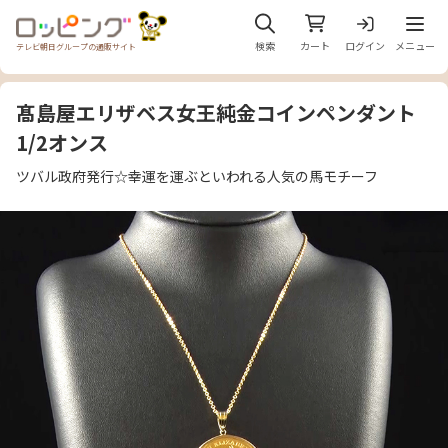
メニュ
検索
カート
ログイン
メニュー
テレビ朝日グループの通販サイト
髙島屋エリザベス女王純金コインペンダント
1/2オンス
ツバル政府発行☆幸運を運ぶといわれる人気の馬モチーフ