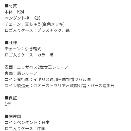
■材質
本体：K24
ペンダント枠：K18
チェーン：真ちゅう(金色メッキ)
ロゴ入りケース：プラスチック、紙
■仕様
チェーン：引き輪式
ロゴ入りケース：カラー黒
表面：エリザベス2世女王レリーフ
裏面：馬レリーフ
コイン発行国：イギリス連邦王国加盟ツバル国
コイン製造元：西オーストラリア州政府公営・パース造幣局
■保証
1年
■生産国
コインペンダント：日本
ロゴ入りケース：中国