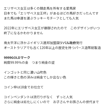
エリザベス女王は多くの競走馬を所有する愛馬家
日本でも「エリザベス女王杯」があるほどの馬好きだったんです
また馬は幸運を運ぶラッキーモチーフとしても人気
2022年にエリザベス女王が崩御されたので このデザインがいつ
終了になるかわかりません
南太平洋に浮かぶイギリス連邦加盟国
ツバル政府
発行
オーストラリアでも古く120年以上の歴史を持つパース造幣局製造
9999GOLDマーク
純度99.99％の金 つまり純金の証
インゴットと同じ濃い山吹色
この輝きと色の深みは純金でしか出ない色
コイン枠は18金でお仕立て
コインペンダントは流行りがなく ずっと人気
さらに純金は劣化しにくいので お子さんやお孫さんの世代まで