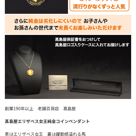
創業190年以上 老舗百貨店 髙島屋
髙島屋エリザベス女王純金コインペンダント
表はエリザベス女王 裏は躍動感溢れる馬