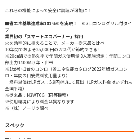
これらの機能によって安全に調理が可能に！
■省エネ基準達成率101%※を実現！
※3口コンログリル付タイ
プ
業界初の「スマートエコバーナー」採用
火を効率的に抑えることで、メーカー従来品と比べ
10年間でおよそ25,000円のガス代が節約できる!
※20㎝鍋での熱効率で年間ガス使用量 3人家族想定：年間コンロ
部出力1400MJ/ 年・世帯
※1世帯≒1台のコンロ（省エネ性能カタログ2022年版ガスコン
ロ・年間の目安燃料使用量より）
燃料単価はLPガス：5.9円/MJにて算出（LPガス料金はいずれも
全国平均）
※従来品：N3WT6G（同等機種）
※使用環境により料金は異なります
※（株）ノーリツ調べ
スペック