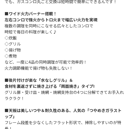
でも、ガスコンロ丸ごと交換は短時間で簡単にできるんです！
■ワイド火力バーナー搭載！
左右コンロで強火からトロ火まで幅広い火力を実現
複数の調理を同時にこなせる広々としたコンロで
時短で毎日の料理が楽しく♪
◇炊飯
◇グリル
◇揚げ物
◇煮物
など、一度に4品の同時調理が可能で効率的！
火力調節機能で揚げ物も失敗しない！
■後片付けが楽な「水なしグリル」＆
食材を裏返さずに焼き上げる「両面焼き」タイプ!
グリル扉・受け皿・焼網・焼網支持台の4つに分解できてお手入れ
ラクラク！
■天板は美しいつや＆耐久性のある、人気の「つやめきガラスト
ップ」
フレーム段差を少なくしたフラット形状で、掃除しやすいのが特
長！