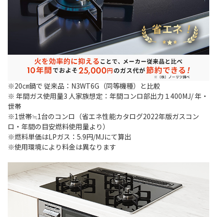
※20㎝鍋で 従来品：N3WT6G（同等機種）と比較
※ 年間ガス使用量3 人家族想定：年間コンロ部出力１400MJ/ 年・
世帯
※1世帯≒1台のコンロ（省エネ性能カタログ2022年版ガスコン
ロ・年間の目安燃料使用量より）
※燃料単価はLPガス：5.9円/MJにて算出
※使用環境により料金は異なります