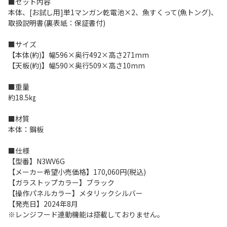
■セット内容
本体、[お試し用]単1マンガン乾電池×2、魚すくって(魚トング)、
取扱説明書(裏表紙：保証書付)
■サイズ
【本体(約)】幅596×奥行492×高さ271mm
【天板(約)】幅590×奥行509×高さ10mm
■重量
約18.5㎏
■材質
本体：鋼板
■仕様
【型番】N3WV6G
【メーカー希望小売価格】170,060円(税込)
【ガラストップカラー】ブラック
【操作パネルカラー】メタリックシルバー
【発売日】2024年8月
※レンジフード連動機能は搭載しておりません。