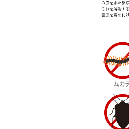
の虫をまた駆
それを解消す
害虫を寄せ付