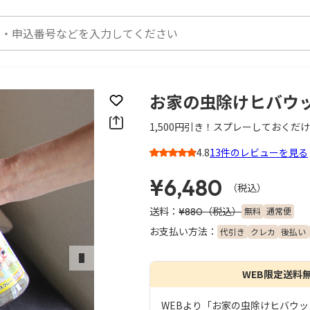
お家の虫除けヒバウッ
お気に入りに登録
1,500円引き！スプレーしておくだ
4.8
13件のレビューを見る
3
¥6,480
（税込）
送料：
（税込）
無料
通常便
¥880
お支払い方法：
代引き
クレカ
後払い
次のスライド
WEB限定送料
WEBより「お家の虫除けヒバウッ