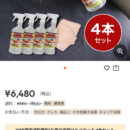
お気に入り
¥6,480
（税込）
送料：
（税込）
無料
通常便
¥880
お支払い方法：
代引き
クレカ
後払い
その他電子決済
キャリア決済
WEB限定送料無料!お家の虫除けヒバウッド 4本セット