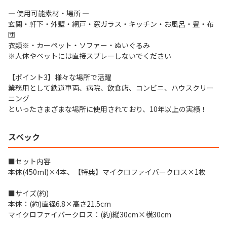
― 使用可能素材・場所 ―
玄関・軒下・外壁・網戸・窓ガラス・キッチン・お風呂・畳・布
団
衣類※・カーペット・ソファー・ぬいぐるみ
※人体やペットには直接スプレーしないでください
【ポイント3】様々な場所で活躍
業務用として鉄道車両、病院、飲食店、コンビニ、ハウスクリー
ニング
といったさまざまな場所に使用されており、10年以上の実績！
スペック
■セット内容
本体(450ml)×4本、【特典】マイクロファイバークロス×1枚
■サイズ(約)
本体：(約)直径6.8×高さ21.5cm
マイクロファイバークロス：(約)縦30cm×横30cm