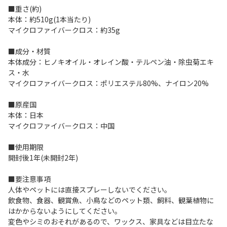
■重さ(約)
本体：約510g(1本当たり)
マイクロファイバークロス：約35g
■成分・材質
本体成分：ヒノキオイル・オレイン酸・テルペン油・除虫菊エキ
ス・水
マイクロファイバークロス：ポリエステル80%、ナイロン20%
■原産国
本体：日本
マイクロファイバークロス：中国
■使用期限
開封後1年(未開封2年)
■要注意事項
人体やペットには直接スプレーしないでください。
飲食物、食器、観賞魚、小鳥などのペット類、飼料、観葉植物に
はかからないようにしてください。
変色やシミのおそれがあるので、ワックス、家具などは目立たな