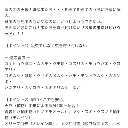
家の中の天敵！嫌な虫たち・・・知らず知らずのうちにお家に侵
入。
触るのも見るのもいやなのに、どうしようもできない。
そんなときにこれ！虫たちを寄せ付けない
「お家の虫除けヒバウ
ッド」
！！
【ポイント1】殺虫ではなく虫を寄せ付けない
― 適応害虫 ―
コナヒョウダニ・ムカデ・クモ類・ユスリカ・チョウバエ・クロ
アリ・
ゴミムシ・蛾類・クサギカメムシ・ハチ・テントウムシ・ガガン
ボ・
ハネアリ・カゲロウ・カミキリムシ など
【ポイント2】家中どこでも安心。
天然（植物）由来による成分100％配合！
青森ヒバ抽出物（ヒノキチオール）、ヤシ・スギ・クスノキ抽出
物（テルペン）、
オリーブ由来（オレイン酸）、キク抽出物（除虫菊エキス）、水