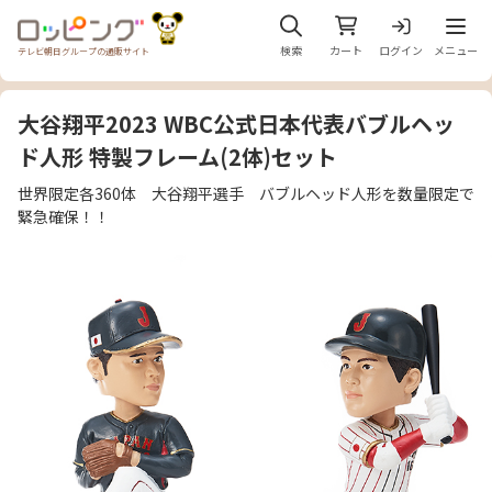
メニュ
検索
カート
ログイン
メニュー
テレビ朝日グループの通販サイト
大谷翔平2023 WBC公式日本代表バブルヘッ
ド人形 特製フレーム(2体)セット
世界限定各360体 大谷翔平選手 バブルヘッド人形を数量限定で
緊急確保！！