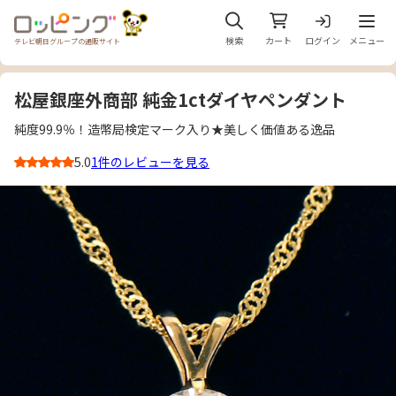
メニュ
検索
カート
ログイン
メニュー
テレビ朝日グループの通販サイト
松屋銀座外商部 純金1ctダイヤペンダント
純度99.9％！造幣局検定マーク入り★美しく価値ある逸品
5.0
1件のレビューを見る
3