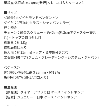
屋銀座 外商部
発行)×1、ロゴ入りケース×1
(法人営業部)
■サイズ
＜純金1ctダイヤモンドペンダント＞
ダイヤ：1石1ct(Iクラス・シャンパンカラー)
枠：純金
チェーン：純金スクリュー・約42cm(約3cmアジャスター管含
む)・トップの取り外し可
総重量：約1.8g
造幣局刻印入り
最大幅：約11mm(トップ・台座部分を含む)
宝石鑑別書付き(ジェム・グレーディング・システム・ジャパン)
＜ケース＞
(約)縦65x横240x高さ35mm・約127g
黒(MATSUYA GINZAロゴ入り)
■生産国
【原産国】ダイヤ：アフリカ他 ケース：インドネシア
【組立】ジュエリー：日本 ケース：インドネシア