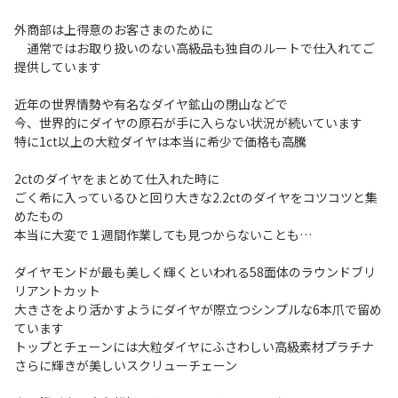
外商部は上得意のお客さまのために
通常ではお取り扱いのない高級品も独自のルートで仕入れてご
提供しています
近年の世界情勢や有名なダイヤ鉱山の閉山などで
今、世界的にダイヤの原石が手に入らない状況が続いています
特に1ct以上の大粒ダイヤは本当に希少で価格も高騰
2ctのダイヤをまとめて仕入れた時に
ごく希に入っているひと回り大きな2.2ctのダイヤをコツコツと集
めたもの
本当に大変で１週間作業しても見つからないことも…
ダイヤモンドが最も美しく輝くといわれる58面体のラウンドブリ
リアントカット
大きさをより活かすようにダイヤが際立つシンプルな6本爪で留め
ています
トップとチェーンには大粒ダイヤにふさわしい高級素材プラチナ
さらに輝きが美しいスクリューチェーン