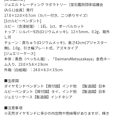
ジュエル トレーディング ラボラトリー［宝石鑑別団体協議会
(A.G.L)会員］発行
17.0×12.0×0.7cm（カバー付き、二つ折りサイズ）
[1ctルビーペンダント]
ルビー（含浸処理）：1石、1ct、オーバルカット
トップ：シルバー925(ロジウムメッキ)、12×5mm、0.2g、取外
し可
チェーン：真ちゅう(ロジウムメッキ)、長さ42cm(アジャスター
無)、1.0g、引き輪プレート式、アズキタイプ
[ジュエリーケース]
本体：黒色（べっちん風）、「DaimaruMatsuzakaya」金色ネー
ム入り、23.0×5.6×2.9cm
外箱（白紙箱）：24.0×6.3×3.5cm
■生産国
ダイヤモンドペンダント【買付国】インド他 【製造国】日本
ルビーペンダント【買付国】タイ、インド他 【製造国】日本
ジュエリーケース【製造国】インドネシア
■注意事項
※天然ダイヤモンドに多少の内包物や色味等がありますが、輝き