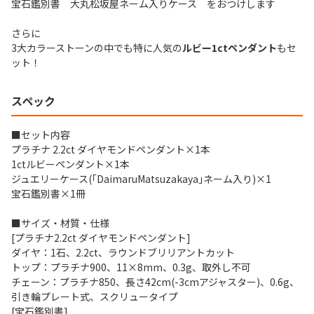
宝石鑑別書 大丸松坂屋ネーム入りケース をおつけします
さらに
3大カラーストーンの中でも特に人気の
ルビー1ctペンダント
もセ
ット！
スペック
■セット内容
プラチナ 2.2ct ダイヤモンドペンダント×1本
1ctルビーペンダント×1本
ジュエリーケース(｢DaimaruMatsuzakaya｣ネーム入り)×1
宝石鑑別書×1冊
■サイズ・材質・仕様
[プラチナ2.2ct ダイヤモンドペンダント]
ダイヤ：1石、2.2ct、ラウンドブリリアントカット
トップ：プラチナ900、11×8mm、0.3g、取外し不可
チェーン：プラチナ850、長さ42cm(-3cmアジャスター)、0.6g、
引き輪プレート式、スクリュータイプ
[宝石鑑別書]