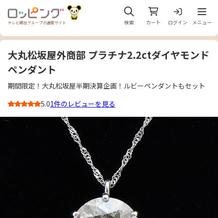
メニュ
検索
カート
ログイン
メニュー
テレビ朝日グループの通販サイト
大丸松坂屋外商部 プラチナ2.2ctダイヤモンド
ペンダント
期間限定！大丸松坂屋半期決算企画！ルビーペンダントもセット
5.0
1件のレビューを見る
3