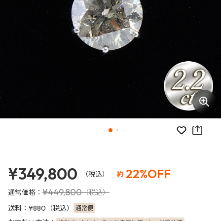
お気に入り
¥349,800
22%OFF
（税込）
約
¥449,800
通常価格：
（税込）
送料：
（税込）
通常便
¥880