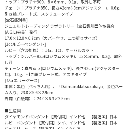
トップ：プラチナ900、8×6mm、0.1g、取外し不可
チェーン：プラチナ850、長さ42cm(-3cmアジャスター)、0.6g、
引き輪プレート式、スクリュータイプ
[宝石鑑別書]
ジュエル トレーディング ラボラトリー［宝石鑑別団体協議会
(A.G.L)会員］発行
17.0×12.0×0.7cm（カバー付き、二つ折りサイズ）
[1ctルビーペンダント]
ルビー（含浸処理）：1石、1ct、オーバルカット
トップ：シルバー925(ロジウムメッキ)、12×5mm、0.2g、取外
し可
チェーン：真ちゅう(ロジウムメッキ)、長さ42cm(アジャスター
無)、1.0g、引き輪プレート式、アズキタイプ
[ジュエリーケース]
本体：黒色（べっちん風）、「DaimaruMatsuzakaya」金色ネー
ム入り、23.0×5.6×2.9cm
外箱（白紙箱）：24.0×6.3×3.5cm
■生産国
ダイヤモンドペンダント【買付国】インド他 【製造国】日本
ルビーペンダント【買付国】タイ、インド他 【製造国】日本
ジュエリーケース【製造国】インドネシア