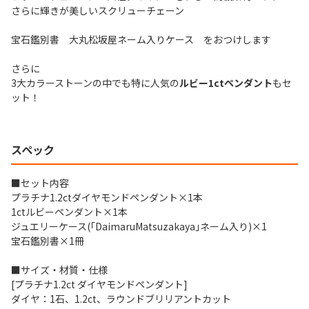
さらに輝きが美しいスクリューチェーン
宝石鑑別書 大丸松坂屋ネーム入りケース をおつけします
さらに
3大カラーストーンの中でも特に人気の
ルビー1ctペンダント
もセ
ット！
スペック
■セット内容
プラチナ1.2ctダイヤモンドペンダント×1本
1ctルビーペンダント×1本
ジュエリーケース(｢DaimaruMatsuzakaya｣ネーム入り)×1
宝石鑑別書×1冊
■サイズ・材質・仕様
[プラチナ1.2ct ダイヤモンドペンダント]
ダイヤ：1石、1.2ct、ラウンドブリリアントカット