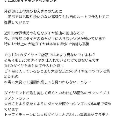
ナ1.2ctダイヤモンドペンダント
外商部は上得意のお客さまのために
通常ではお取り扱いのない高級品も独自のルートで仕入れてご
提供しています
近年の世界情勢や有名なダイヤ鉱山の閉山などで
今、世界的にダイヤの原石が手に入らない状況が続いています
特に1ct以上の大粒ダイヤは本当に希少で価格も高騰
でも1.2ctのダイヤって店頭ではあまり見ないですよね？
そもそも1.2ctのダイヤを仕入れているわけではないんです
1ctのダイヤをまとめて仕入れた時に
ごく希に入っているひと回り大きな1.2ctのダイヤをコツコツと集
めたもの
本当に大変で１週間作業しても見つからないことも…
ダイヤモンドが最も美しく輝くといわれる58面体のラウンドブリ
リアントカット
大きさをより活かすようにダイヤが際立つシンプルな6本爪で留め
ています
トップとチェーンには大粒ダイヤにふさわしい高級素材プラチナ