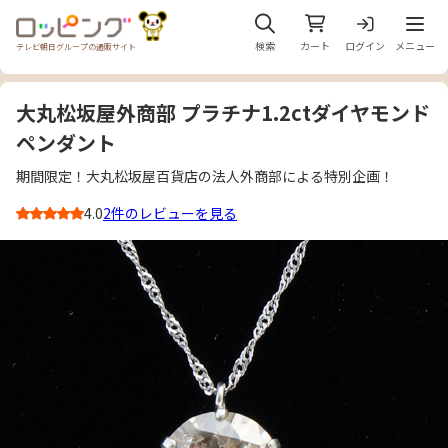
メニュ
検索
カート
ログイン
メニュー
テレビ朝日グループの通販サイト
大丸松坂屋外商部 プラチナ1.2ctダイヤモンド
ペンダント
期間限定！大丸松坂屋百貨店の法人外商部による特別企画！
4.0
2件のレビューを見る
3