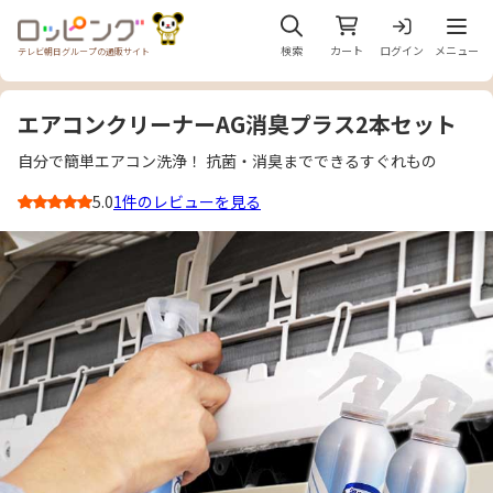
メニュ
検索
カート
ログイン
メニュー
テレビ朝日グループの通販サイト
エアコンクリーナーAG消臭プラス2本セット
自分で簡単エアコン洗浄！ 抗菌・消臭までできるすぐれもの
5.0
1件のレビューを見る
3