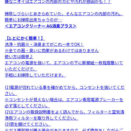
嫌なニオイはエアコンの内部のカビや汚れが原因かも！？
掃除しづらいとあきらめていた、そんなエアコンの内部の汚れ。
簡単にお掃除出来ちゃうのが…
＜エアコンクリーナー AG消臭プラス＞
【1.とにかく簡単！】
洗浄・抗菌※・消臭までがこれ一本でOK！
※全ての菌・臭いに効果があるわけではありません
使い方は簡単♪
エアコンの電源を抜いて、エアコンの下に新聞紙一枚程度敷いて
いただくだけで、
手軽にお掃除していただけます。
(1)電源が切れている事を確かめてから、コンセントを抜いてくだ
さい。
※コンセントが見えない場合は、エアコン専用電源ブレーカーを
必ず落としてください。
(2)エアコンの取扱説明書をよく読んでから、フィルターと空気清
浄用フィルターを取り外してください。
(3)窓を開けてください。
※ガス検知器が鳴る場合がありますので、必ず換気をしながらご