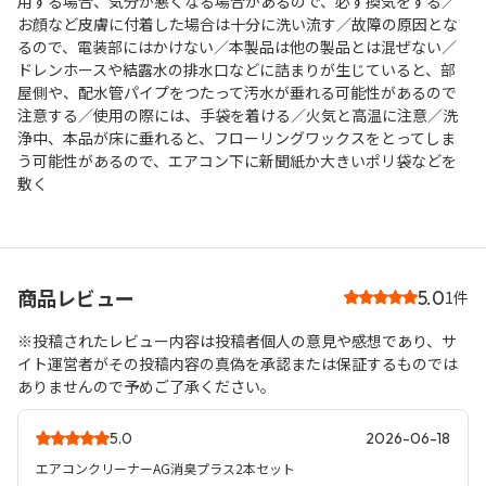
用する場合、気分が悪くなる場合があるので、必ず換気をする／
お顔など皮膚に付着した場合は十分に洗い流す／故障の原因とな
るので、電装部にはかけない／本製品は他の製品とは混ぜない／
ドレンホースや結露水の排水口などに詰まりが生じていると、部
屋側や、配水管パイプをつたって汚水が垂れる可能性があるので
注意する／使用の際には、手袋を着ける／火気と高温に注意／洗
浄中、本品が床に垂れると、フローリングワックスをとってしま
う可能性があるので、エアコン下に新聞紙か大きいポリ袋などを
敷く
商品レビュー
5.0
1件
※投稿されたレビュー内容は投稿者個人の意見や感想であり、サ
イト運営者がその投稿内容の真偽を承認または保証するものでは
ありませんので予めご了承ください。
5.0
2026-06-18
エアコンクリーナーAG消臭プラス2本セット