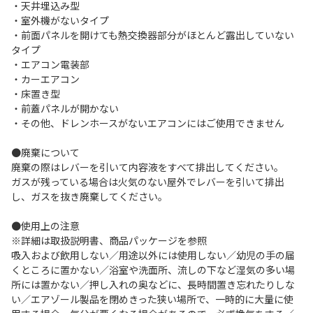
・天井埋込み型
・室外機がないタイプ
・前面パネルを開けても熱交換器部分がほとんど露出していない
タイプ
・エアコン電装部
・カーエアコン
・床置き型
・前蓋パネルが開かない
・その他、ドレンホースがないエアコンにはご使用できません
●廃棄について
廃棄の際はレバーを引いて内容液をすべて排出してください。
ガスが残っている場合は火気のない屋外でレバーを引いて排出
し、ガスを抜き廃棄してください。
●使用上の注意
※詳細は取扱説明書、商品パッケージを参照
吸入および飲用しない／用途以外には使用しない／幼児の手の届
くところに置かない／浴室や洗面所、流しの下など湿気の多い場
所には置かない／押し入れの奥などに、長時間置き忘れたりしな
い／エアゾール製品を閉めきった狭い場所で、一時的に大量に使