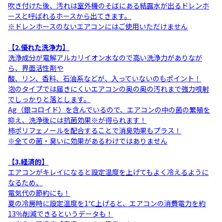
吹き付けた後、汚れは室外機のそばにある結露水が出るドレンホ
ースと呼ばれるホースから出てきます。
※ドレンホースのないエアコンにはご使用いただけません
【2.優れた洗浄力】
洗浄成分が電解アルカリイオン水なので高い洗浄力がありなが
ら、界面活性剤や
酸、リン、香料、石油系などが、入っていないのもポイント！
泡のタイプでは届きにくいエアコンの奥の奥の汚れまで強力噴射
でしっかりと落とします。
Ag（銀コロイド）を含んでいるので、エアコンの中の菌の繁殖を
抑え、洗浄後には抗菌効果※が得られます！
柿ポリフェノールを配合することで消臭効果もプラス！
※全ての菌・臭いに効果があるわけではありません
【3.経済的】
エアコンがキレイになると設定温度を上げてもよく冷えるように
なるため、
電気代の節約にも！
夏の冷房時に設定温度を1℃上げると、エアコンの消費電力を約
13％削減できるというデータも！