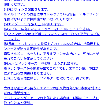
使用ください。
(4)冷却フィンを露出させます。
※アルミフィンの表面にホコリがついている場合、アルミフィン
を曲げないように掃除機で吸い取ってください。
(5)エアゾール缶を強く上下に振ります。
(6)スプレー中部にあるストッパーをOPENにしてください。
(7)フィンから5cmほど離してフィンの向きに沿って平行にスプレ
ーします。
(8)長年、アルミフィンの洗浄をされていない場合は、洗浄後ドレ
ンホースが詰まる可能性があるので、
霧吹きなどに、水を入れ、アルミフィンを水洗いし、室内に水が
垂れてこないか確認してください。
(9)汚水はドレンホース（排水管）より流れ出ます。
※ドレンホースから廃液が出てこなくても、エアコン使用中自然
に流れ出る為問題はありません。
(10)10分程自然乾燥し、フィルターを取り付け、終了です。
大げさな養生は必要なくエアコンの熱交換器部分に1本吹き付ける
だけの簡単洗浄！
アルミフィンがエアコンの上部にある場合は、付属のチューブを
取り付けると便利。