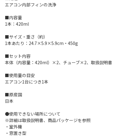
エアコン内部フィンの洗浄
■内容量
1本：420ml
■サイズ・重さ（約）
1本あたり：24.7×5.9×5.9cm・450g
■セット内容
本体（内容量：420ml）×2、チューブ×2、取扱説明書
■使用量の目安
エアコン1台につき1本
■原産国
日本
●使用できない場所について
※詳細は取扱説明書、商品パッケージを参照
・室外機
・窓置き型