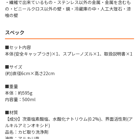
・繊維で出来ているもの・ステンレス以外の金属・金属を含むも
の・ビニールクロス以外の壁・鏡・冷蔵庫の中・人工大理石・漆
喰の壁
スペック
■セット内容
本体(安全キャップつき)×1、スプレーノズル×1、取扱説明書×1
■サイズ
(約)直径6cm×高さ22cm
■重量
本体：約595g
内容量：500ml
■材質
【成分】次亜塩素酸塩、水酸化ナトリウム(0.2%)、界面活性剤(ア
ルキルアミンオキシド)
品名：カビ取り洗浄剤
液性：アルカリ性