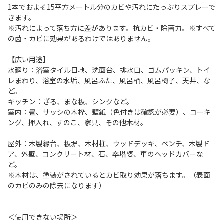
1本でおよそ15平方メートル分のカビや汚れにたっぷりスプレーで
きます。
※汚れによって落ち方に差があります。抗カビ・除菌力。※すべて
の菌・カビに効果があるわけではありません。
【広い用途】
水廻り：浴室タイル目地、洗面台、排水口、ゴムパッキン、トイ
レまわり、浴室の水垢、風呂ふた、風呂桶、風呂椅子、天井、な
ど。
キッチン：ざる、まな板、シンクなど。
室内：畳、サッシの木枠、壁紙（色付きは確認が必要）、コーキ
ング、押入れ、すのこ、家具、その他木材。
屋外：木製縁台、板塀、木材柱、ウッドデッキ、ベンチ、木製ド
ア、外壁、コンクリート材、石、卒塔婆、車のヘッドカバーな
ど。
※木材は、塗装がされているとカビ取り効果が落ちます。（表面
のカビのみの除去になります）
＜使用できない場所＞