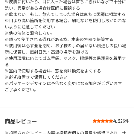
※皮膚に付いたり、目に入った場合は直ちにきれいな水で十分に
洗い、異常がある場合は医師に相談する
※飲まない。もし、飲んでしまった場合は直ちに医師に相談する
※目より高い箇所を使用する場合、刷毛などを使用し液がたれな
いように注意してください
※他の液体と混合しない。
※誤って使用される恐れがある為、本来の容器で保管する
※使用後は必ず蓋を閉め、お子様の手の届かない風通しの良い場
所に保管し、直射日光・高温の場所を避ける
※使用環境に応じてゴム手袋、マスク、眼鏡等の保護具を着用す
る
※室内で使用する場合は、窓を開け換気をよくする
※必ず縦置きで保管してください
※パッケージデザインは予告なく変更になる場合がございます。
ご了承ください。
商品レビュー
4.3
26件
※投稿されたレビュー内容は投稿者個人の意見や感想であり、サ