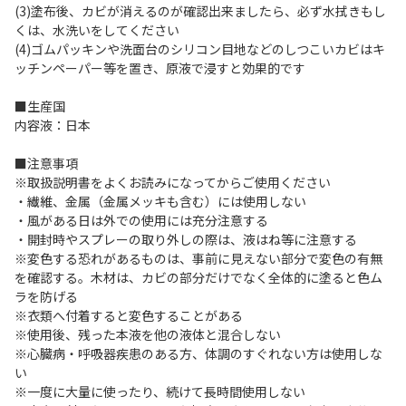
(3)塗布後、カビが消えるのが確認出来ましたら、必ず水拭きもし
くは、水洗いをしてください
(4)ゴムパッキンや洗面台のシリコン目地などのしつこいカビはキ
ッチンペーパー等を置き、原液で浸すと効果的です
■生産国
内容液：日本
■注意事項
※取扱説明書をよくお読みになってからご使用ください
・繊維、金属（金属メッキも含む）には使用しない
・風がある日は外での使用には充分注意する
・開封時やスプレーの取り外しの際は、液はね等に注意する
※変色する恐れがあるものは、事前に見えない部分で変色の有無
を確認する。木材は、カビの部分だけでなく全体的に塗ると色ム
ラを防げる
※衣類へ付着すると変色することがある
※使用後、残った本液を他の液体と混合しない
※心臓病・呼吸器疾患のある方、体調のすぐれない方は使用しな
い
※一度に大量に使ったり、続けて長時間使用しない