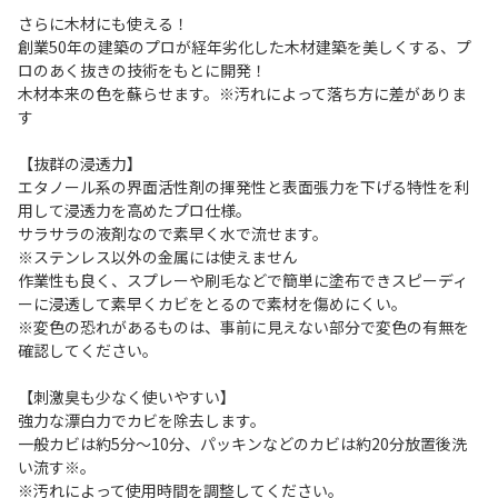
さらに木材にも使える！
創業50年の建築のプロが経年劣化した木材建築を美しくする、プ
ロのあく抜きの技術をもとに開発！
木材本来の色を蘇らせます。※汚れによって落ち方に差がありま
す
【抜群の浸透力】
エタノール系の界面活性剤の揮発性と表面張力を下げる特性を利
用して浸透力を高めたプロ仕様。
サラサラの液剤なので素早く水で流せます。
※ステンレス以外の金属には使えません
作業性も良く、スプレーや刷毛などで簡単に塗布できスピーディ
ーに浸透して素早くカビをとるので素材を傷めにくい。
※変色の恐れがあるものは、事前に見えない部分で変色の有無を
確認してください。
【刺激臭も少なく使いやすい】
強力な漂白力でカビを除去します。
一般カビは約5分～10分、パッキンなどのカビは約20分放置後洗
い流す※。
※汚れによって使用時間を調整してください。