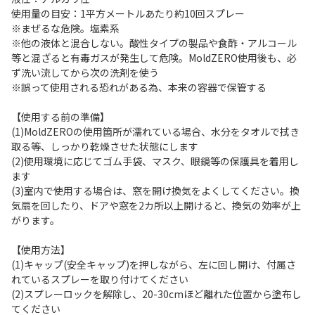
使用量の目安：1平方メートルあたり約10回スプレー
※まぜるな危険。塩素系
※他の液体と混合しない。酸性タイプの製品や食酢・アルコール
等と混ざると有毒ガスが発生して危険。MoldZERO使用後も、必
ず洗い流してから次の洗剤を使う
※誤って使用される恐れがある為、本来の容器で保管する
【使用する前の準備】
(1)MoldZEROの使用箇所が濡れている場合、水分をタオルで拭き
取る等、しっかり乾燥させた状態にします
(2)使用環境に応じてゴム手袋、マスク、眼鏡等の保護具を着用し
ます
(3)室内で使用する場合は、窓を開け換気をよくしてください。換
気扇を回したり、ドアや窓を2カ所以上開けると、換気の効率が上
がります。
【使用方法】
(1)キャップ(安全キャップ)を押しながら、左に回し開け、付属さ
れているスプレーを取り付けてください
(2)スプレーロックを解除し、20-30cmほど離れた位置から塗布し
てください