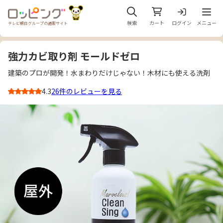
メニュ
検索
カート
ログイン
メニュー
テレビ朝日グループの通販サイト
強力カビ取り剤 モールドゼロ
建築のプロが開発！水まわりだけじゃない！木材にも使える洗剤
4.3
26件のレビューを見る
3