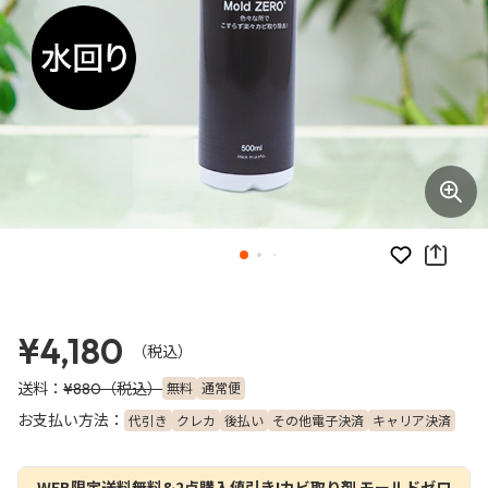
お気に入り
¥4,180
（税込）
送料：
（税込）
無料
通常便
¥880
お支払い方法：
代引き
クレカ
後払い
その他電子決済
キャリア決済
WEB限定送料無料&2点購入値引き!カビ取り剤 モールドゼロ