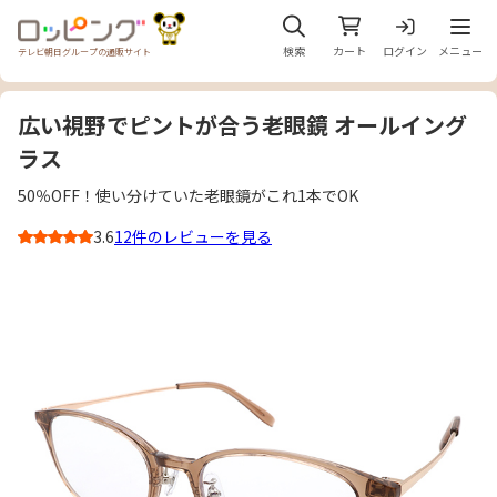
メニュ
検索
カート
ログイン
メニュー
テレビ朝日グループの通販サイト
広い視野でピントが合う老眼鏡 オールイング
ラス
50％OFF！使い分けていた老眼鏡がこれ1本でOK
3.6
12件のレビューを見る
3