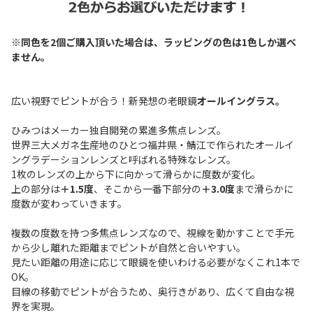
※同色を2個ご購入頂いた場合は、ラッピングの色は1色しか選べ
ません。
広い視野でピントが合う！新発想の老眼鏡
オールイングラス。
ひみつはメーカー独自開発の累進多焦点レンズ。
世界三大メガネ生産地のひとつ福井県・鯖江で作られたオールイ
ングラデーションレンズと呼ばれる特殊なレンズ。
1枚のレンズの上から下に向かって滑らかに度数が変化。
上の部分は
＋1.5度
、そこから一番下部分の
＋3.0度
まで滑らかに
度数が変わっていきます。
複数の度数を持つ多焦点レンズなので、視線を動かすことで手元
から少し離れた距離までピントが自然と合いやすい。
見たい距離の用途に応じて眼鏡を使いわける必要がなくこれ1本で
OK。
目線の移動でピントが合うため、奥行きがあり、広くて自由な視
界を実現。