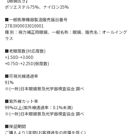
【眼鏡拭き】
ポリエステル75%、ナイロン25%
■一般医療機器製造販売届出番号
27B3X00033010001
種 別：視力補正用眼鏡、一般名称：眼鏡、販売名：オールイング
ラス
■老眼度数(対応度数)
+1.50D-+3.00D
+0.75D-+2.25D(弱度数)
■可視光線透過率
91%
※(一財)日本眼鏡普及光学器検査協会 調べ
■紫外線カット率
99%以上(紫外線透過率：0.1%未満)
※(一財)日本眼鏡普及光学器検査協会 調べ
■保証期間
ご購入より1年間(お客様過失の故障を除く)