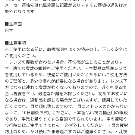
メーカー連絡先は化粧箱裏に記載があります※お客様の過失は対
象外となります
■生産国
日本
■注意事項
※ご使用になる前に、取扱説明をよくお読みの上、正しく安全に
ご使用ください。
・レンズの度数が合わない場合、不快感が生じることがありま
す。適切な度数の眼鏡をご使用ください。・本製品は累進レンズ
を使用しているため、快適にご使用いただくためにはご使用方法
のご理解と、多少の慣れが必要になる場合があります。 レンズ下
方になるに連れて度数が強くなっておりますので、近くを見る場
合は視線を下げ、最適な距離をお探しください。 初めてお使いに
なる場合は、違和感を感じる場合がございますが、使用していた
だくにつれ、目が順応致しますので、 目にストレスのかからない
ように、10日前後お試しください。・本製品は視力補正用の眼鏡
であり、手元を見やすくする目的で作られています。 車の運転や
歩行時にはご使用できません。 必ず外してください。・目の疲労
防止のため、かけ続けたまま過ごすのはご遠慮ください。・乱視