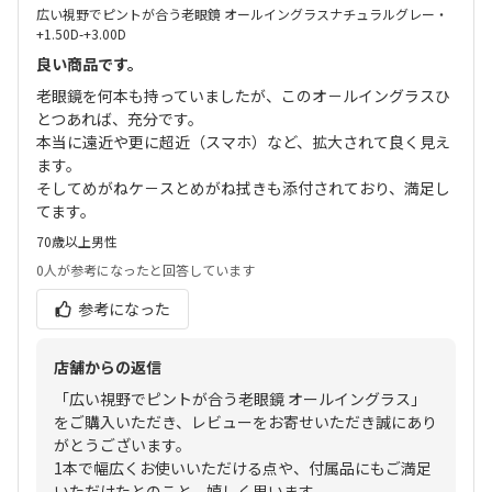
広い視野でピントが合う老眼鏡 オールイングラスナチュラルグレー・
+1.50D-+3.00D
良い商品です。
老眼鏡を何本も持っていましたが、このオ－ルイングラスひ
とつあれば、充分です。
本当に遠近や更に超近（スマホ）など、拡大されて良く見え
ます。
そしてめがねケ－スとめがね拭きも添付されており、満足し
てます。
70歳以上
男性
0人
が参考になったと回答しています
参考になった
店舗からの返信
「広い視野でピントが合う老眼鏡 オールイングラス」
をご購入いただき、レビューをお寄せいただき誠にあり
がとうございます。
1本で幅広くお使いいただける点や、付属品にもご満足
いただけたとのこと、嬉しく思います。