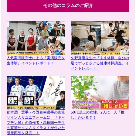
その他のコラムのご紹介
人気実演販売士による『実演販売を
久野秀隆先生の「未来体操 自分の
生体験』イベントレポート！
足でずっと歩ける健康体操講座」イ
ベントレポート！
稲本潤一選手・今野泰幸選手の直筆
50代以上の女性、2人に一人「推
サイン入りユニフォームに、『キャ
し」がいる？！
プテン翼』の原作者・高橋陽一先生
の直筆サイン入りイラストが付いた
限定商品を発売！！