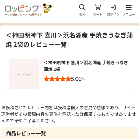
メニュ
検索
カート
ログイン
メニュー
テレビ朝日グループの通販サイト
＜神田明神下 喜川＞浜名湖産 手焼きうなぎ蒲
焼 2袋のレビュー一覧
＜神田明神下 喜川＞浜名湖産 手焼きうなぎ
蒲焼 2袋
5.0
1件
※投稿されたレビュー内容は投稿者個人の意見や感想であり、サイト
運営者がその投稿内容の真偽を承認または保証するものではありませ
んので予めご了承ください。
商品レビュー一覧