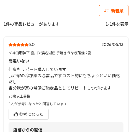
新着順
1件の商品レビューがあります
1-1件を表示
5.0
2026/05/13
＜神田明神下 喜川＞浜名湖産 手焼きうなぎ蒲焼 2袋
間違いない
何度もリピ－ト購入しています
我が家の冷凍庫の必需品ですコスト的にもちょうどいい価格
だし
当分我が家の常備ご馳走品としてリピ－トしつづけます
70歳以上
男性
0人
が参考になったと回答しています
参考になった
店舗からの返信