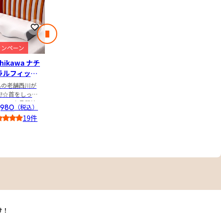
りに登録
お気に入りに登録
お気に入りに登録
お気に入りに登録
次のスライド
キャンペーン
ャンペーン
キャンペーン
エアウィーヴ
shikawa ナチ
芦屋美整体 シー
ビバ ナノバブル
マート ホテ
ラルフィット
ムレス骨盤スリ
ウォッシュホー
様S シングル
腰強化モデルで
スマート
ムショーツエア
ス
具の老舗西川が
はくだけでスタイ
の負担を減らし
リー
!☆首をしっか
ルアップ！エアリ
¥7,980
（税込）
まで腰ラク＆快
¥37,800
支える高品質枕
ーがシームレスに
¥16,500
,980
¥5,240
（税込）
（税込）
眠！テレビ通販
（税
なって登場
40件
上最安値！
19件
23件
3
4.5
4.5
5.0
け！