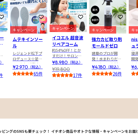
お気に入りに登録
お気に入りに登録
お気に入りに登録
お気に入
キャンペーン
キャンペーン
キャンペーン
キ
クー
イコエル 超音波
ムテキインソー
強力カビ取り剤
ni
り
リペアコーム
ル
モールドゼロ
ュ
約54%OFF！とか
枕
レジェンド松下プ
建築のプロが開
寝
る
すだけ！サロン級
ロデュース☆足腰
発！水まわりだけ
開発
続
のダメージ補修！
¥8,980
）
（税込）
への負担が軽減で
じゃない！木材に
り
¥2,970
¥4,180
¥6
日
（税込）
超音波トリートメ
（税込）
¥19,800
きる中敷き
も使える洗剤
ントでサラサラ＆
65件
26件
件
17件
うるツヤ髪へ
4.5
4.5
4.5
4.0
。
ッピングのSNSも要チェック！
イチオシ商品やオトクな情報・キャンペーンをお届