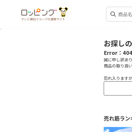
テレビ朝日グループの通販サイト
お探しの
Error：40
誠に申し訳あ
商品の取り扱
恐れ入りますが
売れ筋ラン
1