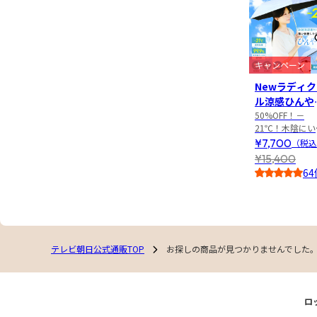
キャンペーン
Newラディ
ル涼感ひんや
日傘
50%OFF！－
21℃！木陰にい
ような涼しさが
¥7,700
（税込
く涼感ひんやり
¥15,400
傘
64
4.0
テレビ朝日公式通販TOP
お探しの商品が見つかりませんでした
ロ