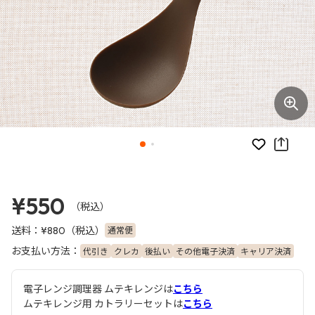
お気に入り
¥550
（税込）
送料：
（税込）
通常便
¥880
お支払い方法：
代引き
クレカ
後払い
その他電子決済
キャリア決済
電子レンジ調理器 ムテキレンジは
こちら
ムテキレンジ用 カトラリーセットは
こちら