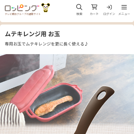
メニュ
検索
カート
ログイン
メニュー
テレビ朝日グループの通販サイト
ムテキレンジ用 お玉
専用お玉でムテキレンジを更に長く使える♪