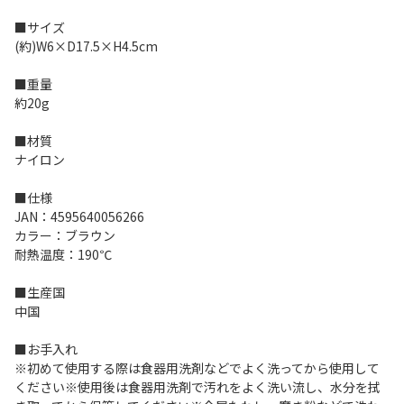
■サイズ
(約)W6×D17.5×H4.5cm
■重量
約20g
■材質
ナイロン
■仕様
JAN：4595640056266
カラー：ブラウン
耐熱温度：190℃
■生産国
中国
■お手入れ
※初めて使用する際は食器用洗剤などでよく洗ってから使用して
ください※使用後は食器用洗剤で汚れをよく洗い流し、水分を拭