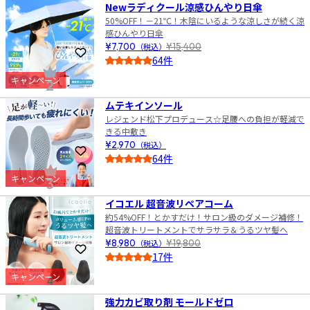
Newラディクール涼感ひんやり日傘
50%OFF！－21℃！木陰にいるような涼しさが続く涼
感ひんやり日傘
¥7,700
（税込）
¥15,400
お気に入りに登録
64件
4.0
キャンペーン
2
ムテキインソール
レジェンド松下プロデュース☆足腰への負担が軽減で
きる中敷き
¥2,970
（税込）
お気に入りに登録
64件
4.5
キャンペーン
3
イコエル 超音波リペアコーム
約54%OFF！とかすだけ！サロン級のダメージ補修！
超音波トリートメントでサラサラ＆うるツヤ髪へ
¥8,980
（税込）
¥19,800
お気に入りに登録
17件
4.0
キャンペーン
4
強力カビ取り剤 モールドゼロ