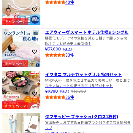
40件
4.5
お気に入りに登録
キャンペーン
8
エアウィーヴスマート ホテル仕様S シングル
腰強化モデルで体の負担を減らし朝まで腰ラク＆快
眠！テレビ通販史上最安値！
¥37,800
（税込）
お気に入りに登録
33件
5.0
キャンペーン
9
イワタニ マルチカットグリル 特別セット
約40%OFF！煙を気にせず直火で美味しい！煙と油は
ねを大幅カットの焼き肉グリル特別セット
¥9,980
（税込）
¥16,800
お気に入りに登録
26件
5.0
キャンペーン
10
タフモッピー ブラッシュ(クロス1枚付)
実演販売士おすすめ★側面ブラシ付きタフなお掃除モ
ップ