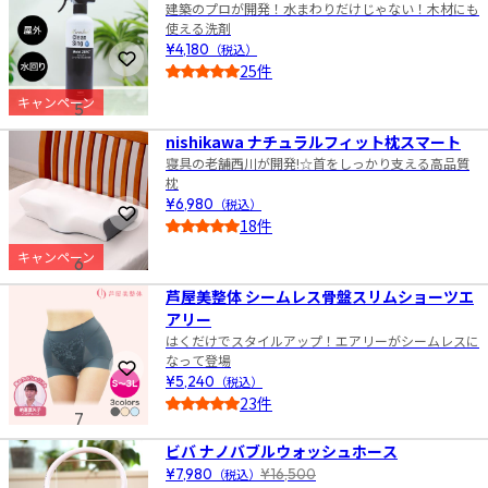
建築のプロが開発！水まわりだけじゃない！木材にも
使える洗剤
¥4,180
（税込）
お気に入りに登録
25件
4.5
キャンペーン
5
nishikawa ナチュラルフィット枕スマート
寝具の老舗西川が開発!☆首をしっかり支える高品質
枕
¥6,980
（税込）
お気に入りに登録
18件
4.5
キャンペーン
6
芦屋美整体 シームレス骨盤スリムショーツエ
アリー
はくだけでスタイルアップ！エアリーがシームレスに
なって登場
お気に入りに登録
¥5,240
（税込）
23件
7
4.5
ビバ ナノバブルウォッシュホース
¥7,980
（税込）
¥16,500