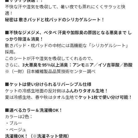
■サラサラ快適！！
不快な汗や湿気を吸収して、暑い夜でも蒸れにくくサラッと快
適！
秘密は 敷きパッドと枕パッドのシリカゲルシート！
■不快なジメジメ、ベタベ 汗臭や加齢臭の原因となる悪臭まで し
っかり除湿＆消臭！
敷きパッド・枕パッドの中材には高機能な「シリカゲルシート」
採用。
このシートが汗や湿気を吸収してくれるので、
さらに、
3大悪臭を95%以上消臭：アンモニア／イソ吉草酸／酢酸
※（一財）日本繊維製品品質技術センター調べ
■ケットは使い分けられるリバーシブル仕様
ケットの冷感生地面の反対側は
ふんわりタオル生地！
夏は冷感生地、春や秋はタオル生地で
ケット1枚で使い分け可能！
■選べるカラー＆洗濯機OK！
カラーは2色：
・ブルー
・ベージュ
洗濯機OK！（※洗濯ネット使用）