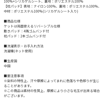
100%+シリカゲルシート、裏地：ポリエステル100%
【枕パッド】表地：ナイロン100%、裏地：ポリエステル100%、
中材：ポリエステル100%(シリカゲルシート入り)
■商品仕様
ケットは両面使えるリバーシブル仕様
敷きパッド：4隅ゴムバンド付
枕パッド：2本ゴムバンド付
■洗濯表示・お手入れ方法
洗濯機(ネット使用)
■生産国
中国
■要注意事項
※染料の特性上、汗や摩擦によってまれに色落ちや色移りが生じ
ることがあります。
※この商品は素材の性質上、摩擦により小さな毛玉が出来る場合
がございます。