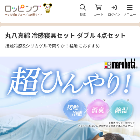
メニュ
検索
カート
ログイン
メニュー
テレビ朝日グループの通販サイト
丸八真綿 冷感寝具セット ダブル 4点セット
接触冷感&シリカゲルで爽やか！猛暑におすすめ