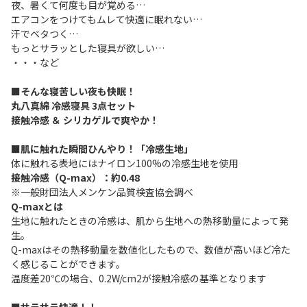
夜、暑くて何度も目が覚める…
エアコンをつけてもムレて快適に眠れない…
汗でベタつく…
もっとサラッとした寝具が欲しい…
・・・など
■そんな寝苦しい夜も快眠！
丸八真綿 冷感寝具 3点セット
接触冷感 ＆ シリカゲルで爽やか！
■肌に触れた瞬間ひんやり！「冷感生地」
体に触れる表地にはナイロン100%の冷感生地を使用
接触冷感（Q-max）：約0.48
※一般財団法人メンケン品質検査協会調べ
Q-maxとは
生地に触れたときの冷感は、肌から生地への熱移動量によって発
生。
Q-maxはその熱移動量を数値化したもので、数値が高いほど冷た
く感じることができます。
温度差20℃の場合、0.2W/cm2が接触冷感の基準となります