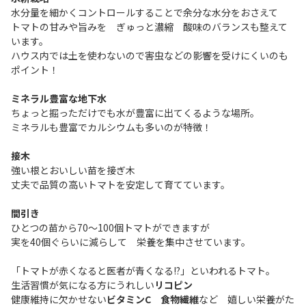
水分量を細かくコントロールすることで余分な水分をおさえて
トマトの甘みや旨みを ぎゅっと濃縮 酸味のバランスも整えて
います。
ハウス内では土を使わないので害虫などの影響を受けにくいのも
ポイント！
ミネラル豊富な地下水
ちょっと掘っただけでも水が豊富に出てくるような場所。
ミネラルも豊富でカルシウムも多いのが特徴！
接木
強い根とおいしい苗を接ぎ木
丈夫で品質の高いトマトを安定して育てています。
間引き
ひとつの苗から70～100個トマトができますが
実を40個ぐらいに減らして 栄養を集中させています。
「トマトが赤くなると医者が青くなる!?」といわれるトマト。
生活習慣が気になる方にうれしい
リコピン
健康維持に欠かせない
ビタミンC 食物繊維
など 嬉しい栄養がた