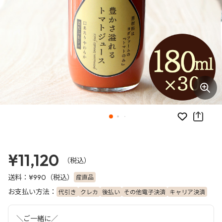
お気に入り
¥11,120
（税込）
送料：
（税込）
産直品
¥990
お支払い方法：
代引き
クレカ
後払い
その他電子決済
キャリア決済
＼ご一緒に／