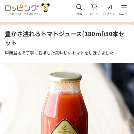
メニュ
検索
カート
ログイン
メニュー
テレビ朝日グループの通販サイト
豊かさ溢れるトマトジュース(180ml)30本セ
ット
甲府盆地で丁寧に栽培した美味しいトマトをしぼりました