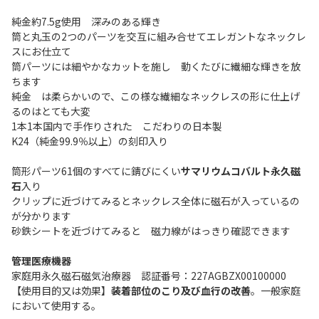
純金約7.5g使用 深みのある輝き
筒と丸玉の2つのパーツを交互に組み合せてエレガントなネックレ
スにお仕立て
筒パーツには細やかなカットを施し 動くたびに繊細な輝きを放
ちます
純金 は柔らかいので、この様な繊細なネックレスの形に仕上げ
るのはとても大変
1本1本国内で手作りされた こだわりの日本製
K24（純金99.9％以上）の刻印入り
筒形パーツ61個のすべてに錆びにくい
サマリウムコバルト永久磁
石
入り
クリップに近づけてみるとネックレス全体に磁石が入っているの
が分かります
砂鉄シートを近づけてみると 磁力線がはっきり確認できます
管理医療機器
家庭用永久磁石磁気治療器 認証番号：227AGBZX00100000
【使用目的又は効果】
装着部位のこり及び血行の改善
。一般家庭
において使用する。