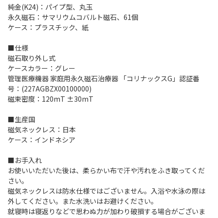
純金(K24)：パイプ型、丸玉
永久磁石：サマリウムコバルト磁石、61個
ケース：プラスチック、紙
■仕様
磁石取り外し式
ケースカラー：グレー
管理医療機器 家庭用永久磁石治療器 「コリナックスG」認証番
号：(227AGBZX00100000)
磁束密度：120mT ±30mT
■生産国
磁気ネックレス：日本
ケース：インドネシア
■お手入れ
お使いいただいた後は、柔らかい布で汗や汚れをふき取ってくだ
さい。
磁気ネックレスは防水仕様ではございません。入浴や水泳の際は
外してください。また水洗いはお避けください。
就寝時は寝返りなどで思わぬ力が加わり破損する場合がございま