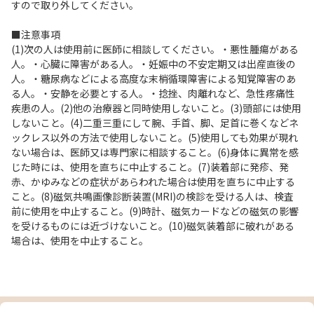
すので取り外してください。
■注意事項
(1)次の人は使用前に医師に相談してください。・悪性腫瘍がある
人。・心臓に障害がある人。・妊娠中の不安定期又は出産直後の
人。・糖尿病などによる高度な末梢循環障害による知覚障害のあ
る人。・安静を必要とする人。・捻挫、肉離れなど、急性疼痛性
疾患の人。(2)他の治療器と同時使用しないこと。(3)頭部には使用
しないこと。(4)二重三重にして腕、手首、脚、足首に巻くなどネ
ックレス以外の方法で使用しないこと。(5)使用しても効果が現れ
ない場合は、医師又は専門家に相談すること。(6)身体に異常を感
じた時には、使用を直ちに中止すること。(7)装着部に発疹、発
赤、かゆみなどの症状があらわれた場合は使用を直ちに中止する
こと。(8)磁気共鳴画像診断装置(MRI)の検診を受ける人は、検査
前に使用を中止すること。(9)時計、磁気カードなどの磁気の影響
を受けるものには近づけないこと。(10)磁気装着部に破れがある
場合は、使用を中止すること。