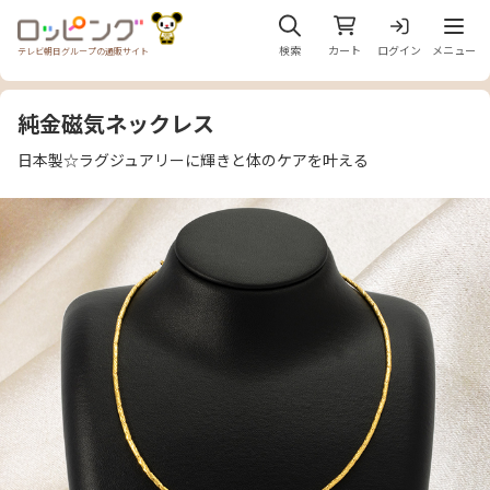
メニュ
検索
カート
ログイン
メニュー
テレビ朝日グループの通販サイト
純金磁気ネックレス
日本製☆ラグジュアリーに輝きと体のケアを叶える