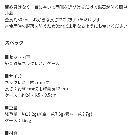
留め具はなく 首に巻いて両端を近づけるだけで磁石が付く簡単
装着
全長約50cm お好きな長さでご使用いただけます
※使用時の脱落を防ぐため8cm以上重なるようにお使いください
スペック
■セット内容
純金磁気ネックレス、ケース
■サイズ
ネックレス：約2mm幅
長さ：約50cm(使用時最長42cm)
ケース：約24×6.5×3.5cm
■重量
総重量：約11.2g(純金：約7.5g/素材：約3.7g)
ケース：160g
■材質