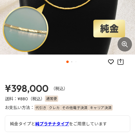
お気に入り
¥398,000
（税込）
送料：
（税込）
通常便
¥880
お支払い方法：
代引き
クレカ
その他電子決済
キャリア決済
純金タイプと
純プラチナタイプ
をご用意しています