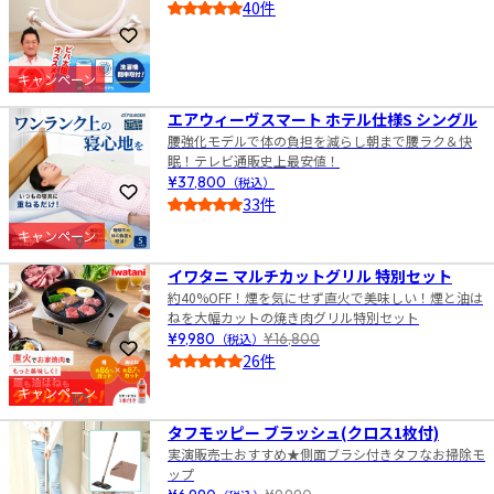
40件
4.5
お気に入りに登録
キャンペーン
8
エアウィーヴスマート ホテル仕様S シングル
腰強化モデルで体の負担を減らし朝まで腰ラク＆快
眠！テレビ通販史上最安値！
¥37,800
（税込）
お気に入りに登録
33件
5.0
キャンペーン
9
イワタニ マルチカットグリル 特別セット
約40%OFF！煙を気にせず直火で美味しい！煙と油は
ねを大幅カットの焼き肉グリル特別セット
¥9,980
（税込）
¥16,800
お気に入りに登録
26件
5.0
キャンペーン
10
タフモッピー ブラッシュ(クロス1枚付)
実演販売士おすすめ★側面ブラシ付きタフなお掃除モ
ップ