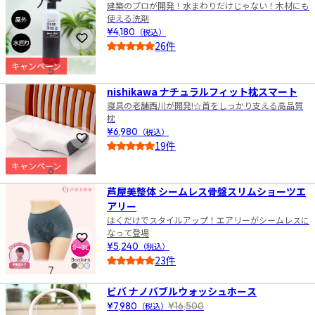
建築のプロが開発！水まわりだけじゃない！木材にも
使える洗剤
¥4,180
（税込）
お気に入りに登録
26件
4.5
キャンペーン
5
nishikawa ナチュラルフィット枕スマート
寝具の老舗西川が開発!☆首をしっかり支える高品質
枕
¥6,980
（税込）
お気に入りに登録
19件
4.5
キャンペーン
6
芦屋美整体 シームレス骨盤スリムショーツエ
アリー
はくだけでスタイルアップ！エアリーがシームレスに
なって登場
お気に入りに登録
¥5,240
（税込）
23件
7
4.5
ビバ ナノバブルウォッシュホース
¥7,980
（税込）
¥16,500