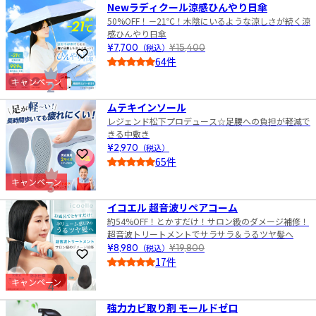
Newラディクール涼感ひんやり日傘
50%OFF！－21℃！木陰にいるような涼しさが続く涼
感ひんやり日傘
¥7,700
（税込）
¥15,400
お気に入りに登録
64件
4.0
キャンペーン
2
ムテキインソール
レジェンド松下プロデュース☆足腰への負担が軽減で
きる中敷き
¥2,970
（税込）
お気に入りに登録
65件
4.5
キャンペーン
3
イコエル 超音波リペアコーム
約54%OFF！とかすだけ！サロン級のダメージ補修！
超音波トリートメントでサラサラ＆うるツヤ髪へ
¥8,980
（税込）
¥19,800
お気に入りに登録
17件
4.0
キャンペーン
4
強力カビ取り剤 モールドゼロ