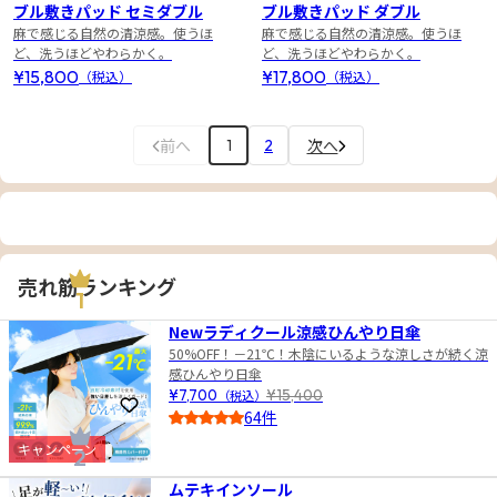
ブル敷きパッド セミダブル
ブル敷きパッド ダブル
麻で感じる自然の清涼感。使うほ
麻で感じる自然の清涼感。使うほ
ど、洗うほどやわらかく。
ど、洗うほどやわらかく。
¥15,800
¥17,800
（税込）
（税込）
前へ
次へ
1
2
売れ筋ランキング
1
Newラディクール涼感ひんやり日傘
50%OFF！－21℃！木陰にいるような涼しさが続く涼
感ひんやり日傘
¥7,700
（税込）
¥15,400
お気に入りに登録
64件
4.0
キャンペーン
2
ムテキインソール