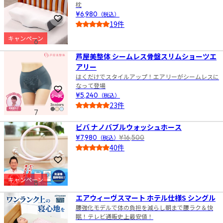
枕
¥6,980
（税込）
お気に入りに登録
19件
4.5
キャンペーン
6
芦屋美整体 シームレス骨盤スリムショーツエ
アリー
はくだけでスタイルアップ！エアリーがシームレスに
なって登場
お気に入りに登録
¥5,240
（税込）
23件
7
4.5
ビバ ナノバブルウォッシュホース
¥7,980
（税込）
¥16,500
40件
4.5
お気に入りに登録
キャンペーン
8
エアウィーヴスマート ホテル仕様S シングル
腰強化モデルで体の負担を減らし朝まで腰ラク＆快
眠！テレビ通販史上最安値！