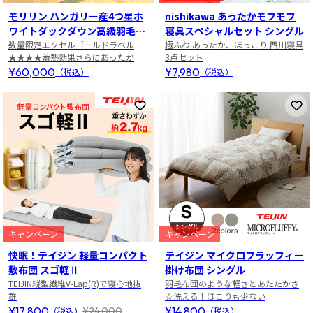
モリリン ハンガリー産4つ星ホ
nishikawa あったかモフモフ
ワイトダックダウン高級羽毛掛
寝具スペシャルセット シングル
け布団 シングル
数量限定エクセルゴールドラベル
極ふわ あったか、ほっこり 西川寝具
★★★★蓄熱効果さらにあったか
3点セット
¥60,000
¥7,980
（税込）
（税込）
お気に入りに登録
お
キャンペーン
キャンペーン
快眠！テイジン 軽量コンパクト
テイジン マイクロフラッフィー
敷布団 スゴ軽Ⅱ
掛け布団 シングル
TEIJIN縦型繊維V-Lap(R)で寝心地抜
羽毛布団のような軽さとあたたかさ
群
☆洗える！ほこりも少ない
¥17,800
¥14,800
¥24,000
（税込）
（税込）