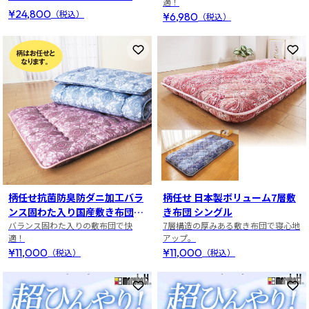
適！
¥24,800
（税込）
¥6,980
（税込）
お気に入りに登録
お
柄任せ抗菌防臭防ダニ加工バラ
柄任せ 日本製ボリューム7層敷
ンス固わた入り国産敷き布団シ
き布団 シングル
ングル2色組
バランス固わた入りの敷布団で快
7層構造の厚みある敷き布団で寝心地
適！
アップ。
¥11,000
¥11,000
（税込）
（税込）
お気に入りに登録
お