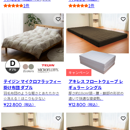
1件
1件
3
5
お気に入りに登録
お
キャンペーン
テイジン マイクロフラッフィー
アキレス フロートウェーブ レ
掛け布団 ダブル
ギュラー シングル
羽毛布団のような軽さとあたたかさ
厚さ約10cm!頭・腰・脚部の形状の
☆洗える！ほこりも少ない
違いで快適な寝姿勢。
¥22,800
¥12,800
（税込）
（税込）
お気に入りに登録
お