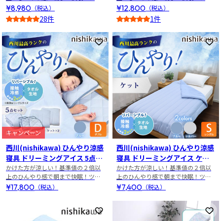
ーガ(R)を使用した接触冷感寝具！
ーガ(R)を使用した接触冷感寝具！
¥8,980
¥12,800
（税込）
（税込）
28件
1件
5
5
お気に入りに登録
お
キャンペーン
西川(nishikawa) ひんやり涼感
西川(nishikawa) ひんやり涼感
寝具 ドリーミングアイス 5点セ
寝具 ドリーミングアイス ケッ
かけた方が涼しい！基準値の２倍以
ット ダブル
かけた方が涼しい！基準値の２倍以
ト シングル
上のひんやり感で朝まで快眠！ツヌ
上のひんやり感で朝まで快眠！ツヌ
ーガ(R)を使用した接触冷感寝具！
ーガ(R)を使用した接触冷感寝具！
¥17,800
¥7,400
（税込）
（税込）
お気に入りに登録
お