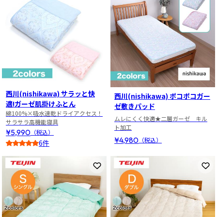
西川(nishikawa) サラッと快
西川(nishikawa) ポコポコガー
適!ガーゼ肌掛けふとん
ゼ敷きパッド
綿100%×吸水速乾ドライアクセス！
ムレにくく快適★二層ガーゼ キル
サラサラ高機能寝具
ト加工
¥5,990
（税込）
¥4,980
（税込）
6件
5
お気に入りに登録
お