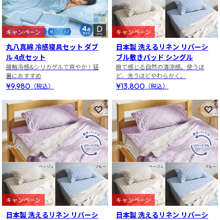
キャンペーン
キャンペーン
丸八真綿 冷感寝具セット ダブ
日本製 洗えるリネン リバーシ
ル 4点セット
ブル敷きパッド シングル
接触冷感&シリカゲルで爽やか！猛
麻で感じる自然の清涼感。使うほ
暑におすすめ
ど、洗うほどやわらかく。
¥9,980
¥13,800
（税込）
（税込）
お気に入りに登録
お
キャンペーン
キャンペーン
日本製 洗えるリネン リバーシ
日本製 洗えるリネン リバーシ