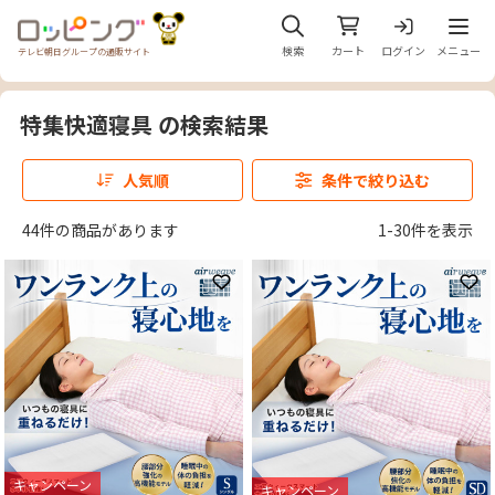
メニュ
検索
カート
ログイン
メニュー
テレビ朝日グループの通販サイト
特集快適寝具 の検索結果
人気順
条件で絞り込む
44件の商品があります
1-30件を表示
お気に入りに登録
お
キャンペーン
キャンペーン