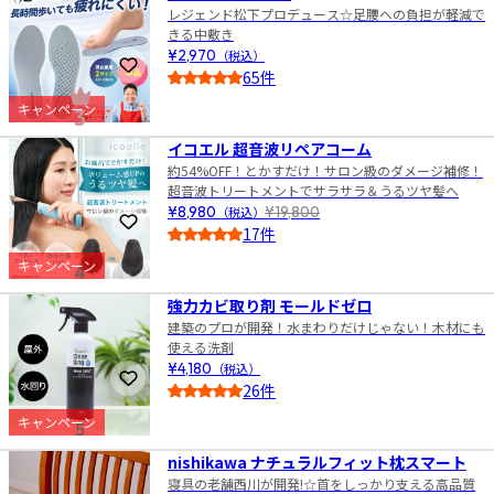
レジェンド松下プロデュース☆足腰への負担が軽減で
きる中敷き
¥2,970
（税込）
お気に入りに登録
65件
4.5
キャンペーン
3
イコエル 超音波リペアコーム
約54%OFF！とかすだけ！サロン級のダメージ補修！
超音波トリートメントでサラサラ＆うるツヤ髪へ
¥8,980
（税込）
¥19,800
お気に入りに登録
17件
4.0
キャンペーン
4
強力カビ取り剤 モールドゼロ
建築のプロが開発！水まわりだけじゃない！木材にも
使える洗剤
¥4,180
（税込）
お気に入りに登録
26件
4.5
キャンペーン
5
nishikawa ナチュラルフィット枕スマート
寝具の老舗西川が開発!☆首をしっかり支える高品質