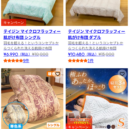
キャンペーン
テイジン マイクロフラッフィー
テイジン マイクロフラッフィー
肌がけ布団 シングル
肌がけ布団 ダブル
羽毛を超える！というコンセプトか
羽毛を超える！というコンセプトか
らつくられた洗える肌掛け布団
らつくられた洗える肌掛け布団
¥6,990
¥10,480
¥10,000
¥15,000
（税込）
（税込）
9件
1件
4.5
5
お気に入りに登録
お
キャンペーン