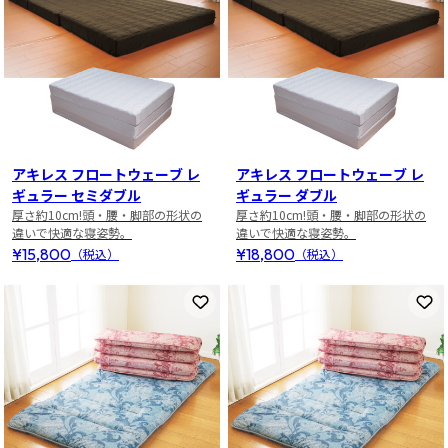
アキレス フロートウェーブ レ
アキレス フロートウェーブ レ
ギュラー セミダブル
ギュラー ダブル
厚さ約10cm!頭・腰・脚部の形状の
厚さ約10cm!頭・腰・脚部の形状の
違いで快適な寝姿勢。
違いで快適な寝姿勢。
¥15,800
¥18,800
（税込）
（税込）
お気に入りに登録
お