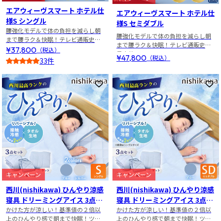
エアウィーヴスマート ホテル仕
エアウィーヴスマート ホテル仕
様S シングル
様S セミダブル
腰強化モデルで体の負担を減らし朝
腰強化モデルで体の負担を減らし朝
まで腰ラク＆快眠！テレビ通販史上
まで腰ラク＆快眠！テレビ通販史上
最安値！
¥37,800
（税込）
最安値！
¥47,800
（税込）
33件
5
お気に入りに登録
お
キャンペーン
キャンペーン
西川(nishikawa) ひんやり涼感
西川(nishikawa) ひんやり涼感
寝具 ドリーミングアイス 3点セ
寝具 ドリーミングアイス 3点セ
かけた方が涼しい！基準値の２倍以
ット シングル
かけた方が涼しい！基準値の２倍以
ット セミダブル
上のひんやり感で朝まで快眠！ツヌ
上のひんやり感で朝まで快眠！ツヌ