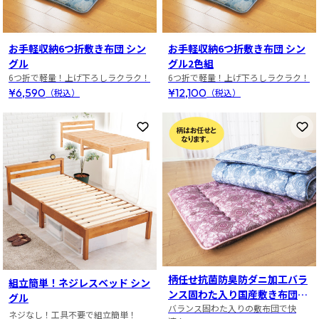
お手軽収納6つ折敷き布団 シン
お手軽収納6つ折敷き布団 シン
グル
グル2色組
6つ折で軽量！上げ下ろしラクラク！
6つ折で軽量！上げ下ろしラクラク！
¥6,590
¥12,100
（税込）
（税込）
お気に入りに登録
お
柄任せ抗菌防臭防ダニ加工バラ
組立簡単！ネジレスベッド シン
ンス固わた入り国産敷き布団シ
グル
ングル1枚
バランス固わた入りの敷布団で快
ネジなし！工具不要で組立簡単！