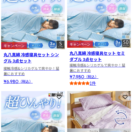
キャンペーン
キャンペーン
丸八真綿 冷感寝具セット セミ
丸八真綿 冷感寝具セット シン
ダブル 3点セット
グル 3点セット
接触冷感&シリカゲルで爽やか！猛
接触冷感&シリカゲルで爽やか！猛
暑におすすめ
暑におすすめ
¥7,980
（税込）
¥6,980
（税込）
1件
5
お気に入りに登録
お