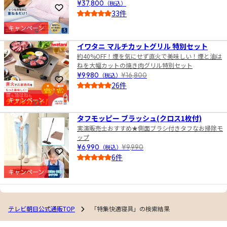
¥37,800
（税込）
お気に入りに登録
33件
5.0
キャンペーン
9
イワタニ マルチカットグリル 特別セット
約40%OFF！煙を気にせず直火で美味しい！煙と油は
ねを大幅カットの焼き肉グリル特別セット
¥9,980
（税込）
¥16,800
お気に入りに登録
26件
5.0
キャンペーン
10
タフモッピー ブラッシュ(クロス1枚付)
実演販売士おすすめ★側面ブラシ付きタフなお掃除モ
ップ
¥6,990
（税込）
¥9,990
お気に入りに登録
6件
4.0
キャンペーン
テレビ朝日公式通販TOP
「特集快適寝具」の検索結果