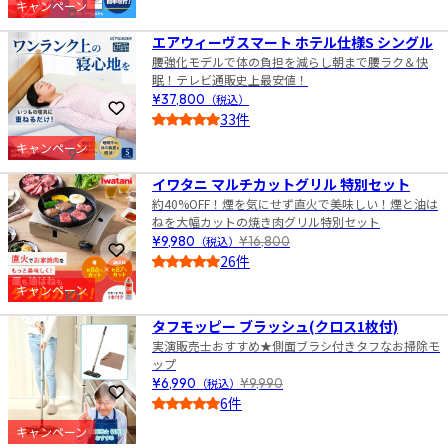
キャンペーン
8
エアウィーヴスマート ホテル仕様S シングル
腰強化モデルで体の負担を減らし朝まで腰ラク＆快
眠！テレビ通販史上最安値！
¥37,800
（税込）
お気に入りに登録
33件
5.0
キャンペーン
9
イワタニ マルチカットグリル 特別セット
約40%OFF！煙を気にせず直火で美味しい！煙と油は
ねを大幅カットの焼き肉グリル特別セット
¥9,980
（税込）
¥16,800
お気に入りに登録
26件
5.0
キャンペーン
10
タフモッピー ブラッシュ(クロス1枚付)
実演販売士おすすめ★側面ブラシ付きタフなお掃除モ
ップ
¥6,990
（税込）
¥9,990
お気に入りに登録
6件
4.0
キャンペーン