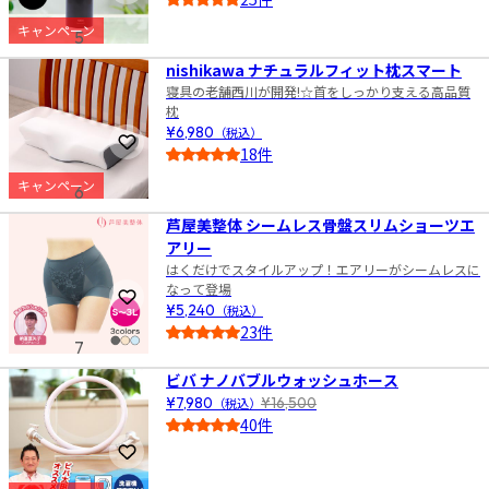
4.5
キャンペーン
5
nishikawa ナチュラルフィット枕スマート
寝具の老舗西川が開発!☆首をしっかり支える高品質
枕
¥6,980
（税込）
お気に入りに登録
18件
4.5
キャンペーン
6
芦屋美整体 シームレス骨盤スリムショーツエ
アリー
はくだけでスタイルアップ！エアリーがシームレスに
なって登場
お気に入りに登録
¥5,240
（税込）
23件
7
4.5
ビバ ナノバブルウォッシュホース
¥7,980
（税込）
¥16,500
40件
4.5
お気に入りに登録