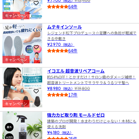
¥7,700
（税込）
¥15,400
お気に入りに登録
64件
4.0
キャンペーン
2
ムテキインソール
レジェンド松下プロデュース☆足腰への負担が軽減で
きる中敷き
¥2,970
（税込）
お気に入りに登録
64件
4.5
キャンペーン
3
イコエル 超音波リペアコーム
約54%OFF！とかすだけ！サロン級のダメージ補修！
超音波トリートメントでサラサラ＆うるツヤ髪へ
¥8,980
（税込）
¥19,800
お気に入りに登録
17件
4.0
キャンペーン
4
強力カビ取り剤 モールドゼロ
建築のプロが開発！水まわりだけじゃない！木材にも
使える洗剤
¥4,180
（税込）
お気に入りに登録
25件