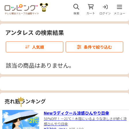
メニュ
検索
カート
ログイン
メニュー
テレビ朝日グループの通販サイト
アンタレス の検索結果
人気順
条件で絞り込む
該当の商品はありません。
売れ筋ランキング
1
Newラディクール涼感ひんやり日傘
50%OFF！－21℃！木陰にいるような涼しさが続く涼
感ひんやり日傘