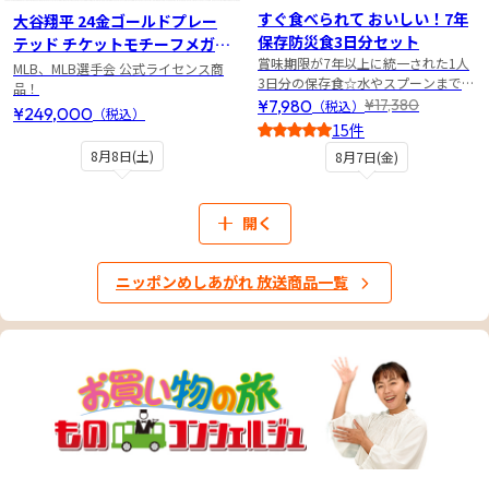
すぐ食べられて おいしい！7年
大谷翔平 24金ゴールドプレー
保存防災食3日分セット
テッド チケットモチーフメガフ
賞味期限が7年以上に統一された1人
ォトミント
MLB、MLB選手会 公式ライセンス商
3日分の保存食☆水やスプーンまでセ
品！
ット
¥7,980
¥17,380
（税込）
¥249,000
（税込）
15件
5
8月8日(土)
8月7日(金)
開く
ニッポンめしあがれ 放送商品一覧