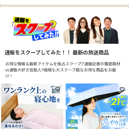
通販をスクープしてみた！！ 最新の放送商品
お得な情報＆最新アイテムを独占スクープ!?通販記者の徹底取材
vs通販大好き芸能人!!価格も大スクープ級なお得な商品をお届
け！
お気に入りに登録
お