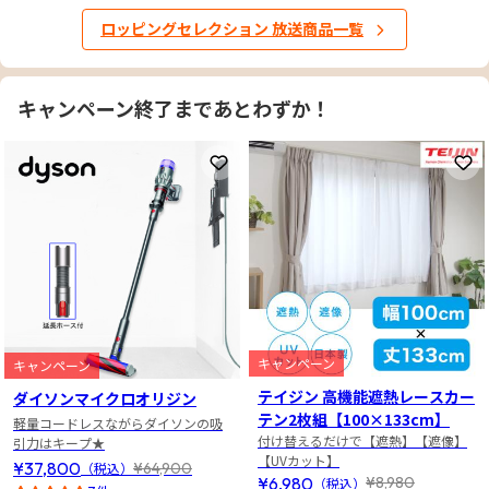
ロッピングセレクション 放送商品一覧
キャンペーン終了まであとわずか！
お気に入りに登録
お
キャンペーン
キャンペーン
テイジン 高機能遮熱レースカー
ダイソンマイクロオリジン
テン2枚組【100×133cm】
軽量コードレスながらダイソンの吸
付け替えるだけで【遮熱】【遮像】
引力はキープ★
【UVカット】
¥37,800
¥64,900
（税込）
¥6,980
¥8,980
（税込）