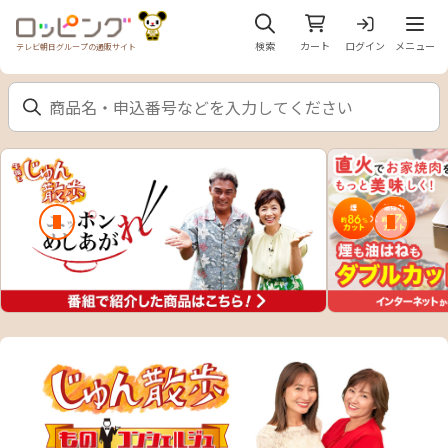
メニュ
検索
カート
ログイン
メニュー
テレビ朝日グループの通販サイト
前のスライド
次のスラ