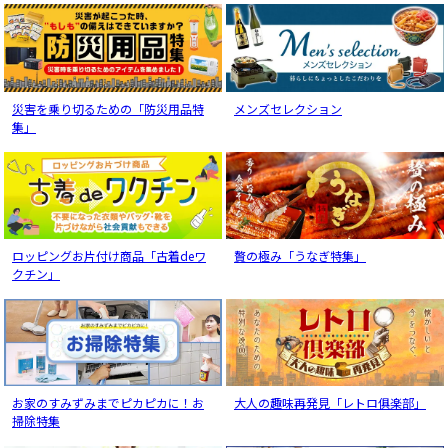
災害を乗り切るための「防災用品特
メンズセレクション
集」
ロッピングお片付け商品「古着deワ
贅の極み「うなぎ特集」
クチン」
お家のすみずみまでピカピカに！お
大人の趣味再発見「レトロ俱楽部」
掃除特集