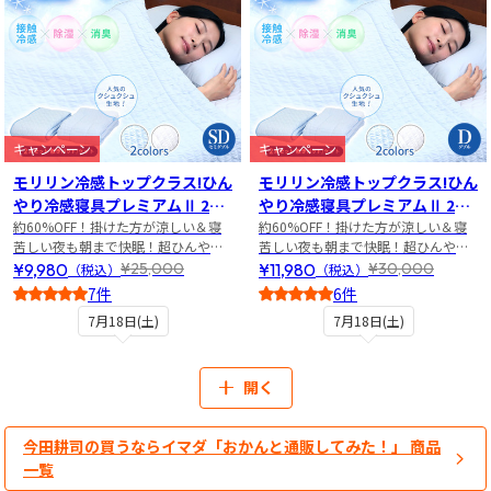
キャンペーン
キャンペーン
モリリン冷感トップクラス!ひん
モリリン冷感トップクラス!ひん
やり冷感寝具プレミアムⅡ 2点
やり冷感寝具プレミアムⅡ 2点
セット セミダブル
約60%OFF！掛けた方が涼しい＆寝
セット ダブル
約60%OFF！掛けた方が涼しい＆寝
苦しい夜も朝まで快眠！超ひんやり
苦しい夜も朝まで快眠！超ひんやり
寝具2点セット
寝具2点セット
¥9,980
¥11,980
¥25,000
¥30,000
（税込）
（税込）
7件
6件
5
4.5
7月18日(土)
7月18日(土)
開く
今田耕司の買うならイマダ「おかんと通販してみた！」 商品
一覧