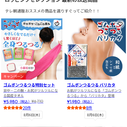
テレ朝通販おススメの商品を選りすぐってご紹介！！
お気に入りに登録
お
キャンペーン
ゴムポンつるつる特別セット
ゴムポンつるつる バリカタ
背中・二の腕・お尻がツルツルにな
お肌がツルツルになる「ゴムポンつ
る国産タオル
るつる」から「バリカタ」登場
¥5,980
¥1,980
¥6,710
（税込）
（税込）
20件
8件
5
4.5
8月6日(木)
8月6日(木)