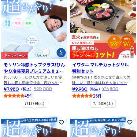
お気に入りに登録
お
キャンペーン
キャンペーン
モリリン冷感トップクラス!ひん
イワタニ マルチカットグリル
やり冷感寝具プレミアムⅡ 2点
特別セット
セット シングル
約60%OFF！掛けた方が涼しい＆寝
約40%OFF！煙を気にせず直火で美
苦しい夜も朝まで快眠！超ひんやり
味しい！煙と油はねを大幅カットの
寝具2点セット
焼き肉グリル特別セット
¥7,980
¥9,980
¥20,000
¥16,800
（税込）
（税込）
45件
26件
4.5
5
7月18日(土)
7月18日(土)
お気に入りに登録
お