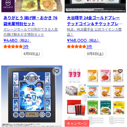
ありがとう 揚げ餅・おかき 76
大谷翔平 24金ゴールドプレー
袋米菓特別セット
テッドコイン＆チケットプレー
ガレージセールで行列ができる人気
トセット
MLB、MLB選手会 公式ライセンス商
の揚げ餅おかき特別セット
品！
¥4,480
¥148,000
（税込）
（税込）
3件
3件
4
3
8月8日(土)
8月8日(土)
お気に入りに登録
お
キャンペーン