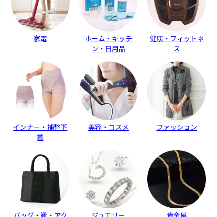
家電
ホーム・キッチ
健康・フィットネ
ン・日用品
ス
インナー・補整下
美容・コスメ
ファッション
着
バッグ・靴・アク
ジュエリー
貴金属