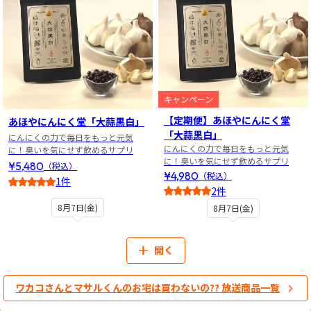
キャンペーン
【定期便】あほやにんにく堂
あほやにんにく堂「大蒜黒白」
「大蒜黒白」
にんにくの力で毎日をもっと元気
にんにくの力で毎日をもっと元気
に！臭いを気にせず飲めるサプリ
に！臭いを気にせず飲めるサプリ
¥5,480
（税込）
¥4,980
（税込）
1件
2件
5
5
8月7日(金)
8月7日(金)
開く
ワカコさんとマサルくんのお宅は買わないの?? 放送商品一覧