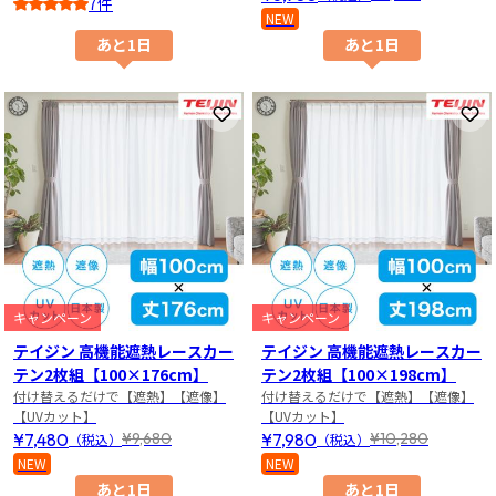
7件
NEW
5
あと1日
あと1日
お気に入りに登録
お
キャンペーン
キャンペーン
テイジン 高機能遮熱レースカー
テイジン 高機能遮熱レースカー
テン2枚組【100×176cm】
テン2枚組【100×198cm】
付け替えるだけで【遮熱】【遮像】
付け替えるだけで【遮熱】【遮像】
【UVカット】
【UVカット】
¥7,480
¥7,980
¥9,680
¥10,280
（税込）
（税込）
NEW
NEW
あと1日
あと1日