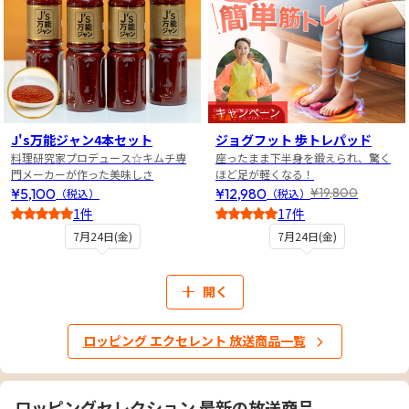
キャンペーン
J's万能ジャン4本セット
ジョグフット 歩トレパッド
料理研究家プロデュース☆キムチ専
座ったまま下半身を鍛えられ、驚く
門メーカーが作った美味しさ
ほど足が軽くなる！
¥5,100
¥12,980
¥19,800
（税込）
（税込）
1件
17件
5
4
7月24日(金)
7月24日(金)
開く
ロッピング エクセレント 放送商品一覧
ロッピングセレクション 最新の放送商品