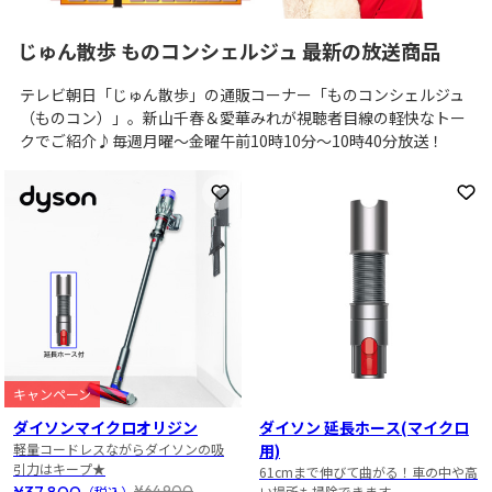
じゅん散歩 ものコンシェルジュ 最新の放送商品
テレビ朝日「じゅん散歩」の通販コーナー「ものコンシェルジュ
（ものコン）」。新山千春＆愛華みれが視聴者目線の軽快なトー
クでご紹介♪毎週月曜～金曜午前10時10分～10時40分放送！
お気に入りに登録
お
キャンペーン
ダイソンマイクロオリジン
ダイソン 延長ホース(マイクロ
軽量コードレスながらダイソンの吸
用)
引力はキープ★
61cmまで伸びて曲がる！車の中や高
¥37,800
¥64,900
（税込）
い場所も掃除できます