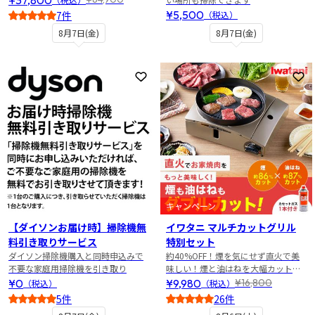
¥5,500
7件
（税込）
5
8月7日(金)
8月7日(金)
お気に入りに登録
お
キャンペーン
【ダイソンお届け時】掃除機無
イワタニ マルチカットグリル
料引き取りサービス
特別セット
ダイソン掃除機購入と同時申込みで
約40%OFF！煙を気にせず直火で美
不要な家庭用掃除機を引き取り
味しい！煙と油はねを大幅カットの
焼き肉グリル特別セット
¥0
¥9,980
¥16,800
（税込）
（税込）
5件
26件
5
5