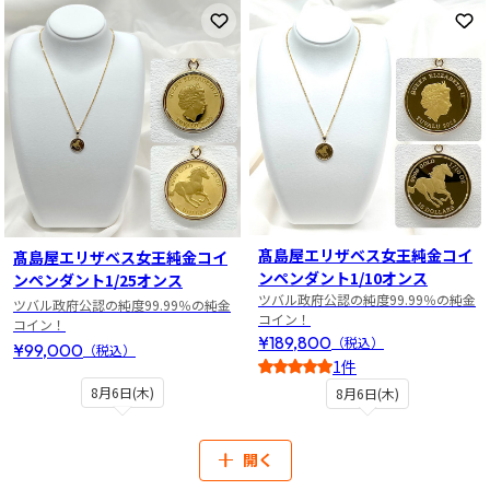
お気に入りに登録
お
髙島屋エリザベス女王純金コイ
髙島屋エリザベス女王純金コイ
ンペンダント1/10オンス
ンペンダント1/25オンス
ツバル政府公認の純度99.99％の純金
ツバル政府公認の純度99.99％の純金
コイン！
コイン！
¥189,800
（税込）
¥99,000
（税込）
1件
5
8月6日(木)
8月6日(木)
開く