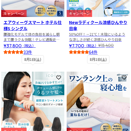
キャンペーン
キャンペーン
エアウィーヴスマート ホテル仕
Newラディクール涼感ひんやり
様S シングル
日傘
腰強化モデルで体の負担を減らし朝
50%OFF！－21℃！木陰にいるよう
まで腰ラク＆快眠！テレビ通販史上
な涼しさが続く涼感ひんやり日傘
最安値！
¥37,800
¥7,700
¥15,400
（税込）
（税込）
33件
64件
5
4
8月1日(土)
8月1日(土)
お気に入りに登録
お