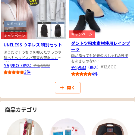
キャンペーン
キャンペーン
ダントツ撥水素材使用レインブ
UNELESS ウネレス 特別セット
ーツ
洗うだけ！うねりを抑えたサラつや
雨が降っても足元のおしゃれ&外出
髪へ！ヘッドスパ感覚の贅沢スカル
をあきらめない！
プケア３点セット
¥5,980
¥16,000
（税込）
¥4,980
¥12,800
（税込）
3件
4件
5
3.5
開く
商品カテゴリ