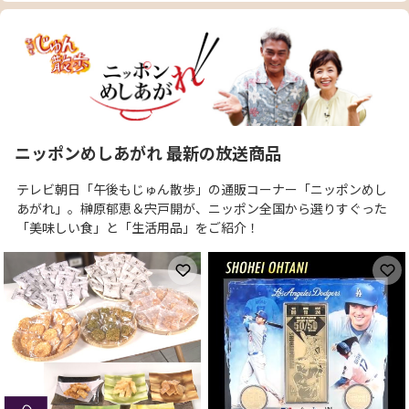
ニッポンめしあがれ 最新の放送商品
テレビ朝日「午後もじゅん散歩」の通販コーナー「ニッポンめし
あがれ」。榊原郁恵＆宍戸開が、ニッポン全国から選りすぐった
「美味しい食」と「生活用品」をご紹介！
お気に入りに登録
お