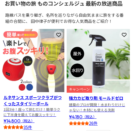
お買い物の旅 ものコンシェルジュ 最新の放送商品
路線バスを乗り継ぎ、名所を巡りながら自由気ままに旅をする番
組の合間に、 田中律子が便利でお得な人気商品をご紹介！
お気に入りに登録
お
キャンペーン
ルネサンス スポーツクラブがつ
強力カビ取り剤 モールドゼロ
くったスタイリーボール
建築のプロが開発！水まわりだけじ
1回3分！座って挟むだけ！簡単ラク
ゃない！木材にも使える洗剤
に下半身を鍛えてお腹スッキリ！
¥4,180
（税込）
¥14,800
（税込）
26件
35件
4.5