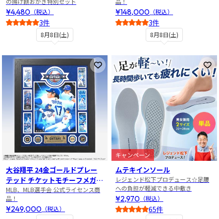
の揚げ餅おかき特別セット
品！
¥4,480
¥148,000
（税込）
（税込）
3件
3件
4
3
8月8日(土)
8月8日(土)
お気に入りに登録
お
キャンペーン
大谷翔平 24金ゴールドプレー
ムテキインソール
テッド チケットモチーフメガフ
レジェンド松下プロデュース☆足腰
への負担が軽減できる中敷き
ォトミント
MLB、MLB選手会 公式ライセンス商
¥2,970
品！
（税込）
¥249,000
（税込）
65件
4.5