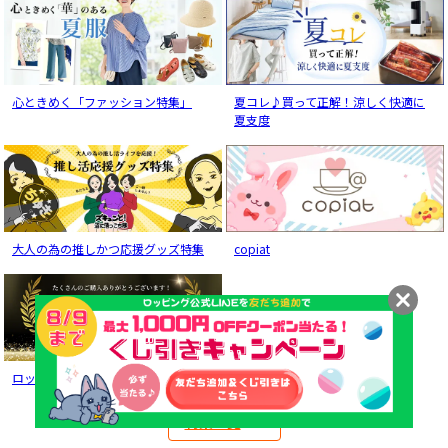
心ときめく「ファッション特集」
夏コレ♪買って正解！涼しく快適に
夏支度
大人の為の推しかつ応援グッズ特集
copiat
ロッピング 売れ筋ランキング
特集一覧