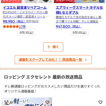
キャンペーン
キャンペーン
イコエル 超音波リペアコーム
エアウィーヴスマート ホテル仕
約54%OFF！とかすだけ！サロン級
様S セミダブル
のダメージ補修！超音波トリートメ
腰強化モデルで体の負担を減らし朝
ントでサラサラ＆うるツヤ髪へ
¥8,980
¥19,800
（税込）
まで腰ラク＆快眠！テレビ通販史上
最安値！
¥47,800
17件
（税込）
4
8月1日(土)
8月1日(土)
開く
通販をスクープしてみた！！ 放送商品一覧
ロッピング エクセレント 最新の放送商品
テレ朝通販ロッピングがおススメしたい商品だけを選りすぐった
オリジナル通販番組！
お気に入りに登録
お