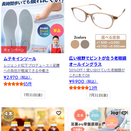
キャンペーン
広い視野でピントが合う老眼鏡
ムテキインソール
オールイングラス
レジェンド松下プロデュース☆足腰
50％OFF！使い分けていた老眼鏡が
への負担が軽減できる中敷き
これ1本でOK
¥2,970
（税込）
¥9,900
（税込）
65件
13件
4.5
4
7月31日(金)
7月31日(金)
お気に入りに登録
お