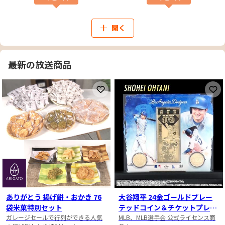
開く
最新の放送商品
お気に入りに登録
お
ありがとう 揚げ餅・おかき 76
大谷翔平 24金ゴールドプレー
袋米菓特別セット
テッドコイン＆チケットプレー
ガレージセールで行列ができる人気
トセット
MLB、MLB選手会 公式ライセンス商