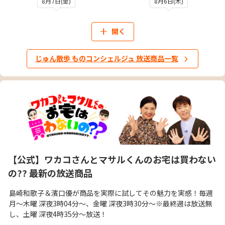
8月7日(金)
8月6日(木)
開く
じゅん散歩 ものコンシェルジュ 放送商品一覧
【公式】ワカコさんとマサルくんのお宅は買わない
の?? 最新の放送商品
島崎和歌子＆濱口優が商品を実際に試してその魅力を実感！毎週
月～木曜 深夜3時04分～、金曜 深夜3時30分～※最終週は放送無
し、土曜 深夜4時35分～放送！