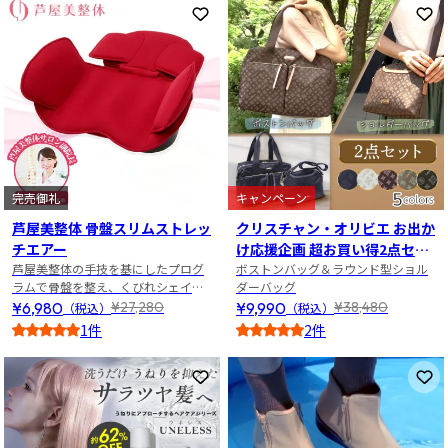
お気に入りに登録
お
完売御礼
キャンペーン
芦屋美整体 骨盤スリムストレッ
クリスチャン・オリビエ お出か
チエアー
け応援企画 超お買い得2点セッ
芦屋美整体の手技を基にしたプログ
ト
ボストンバッグ＆ラウンド型ショル
ラムで骨盤を整え、くびれシェイ
ダーバッグ
プ！
¥6,980
¥9,990
¥27,280
¥38,480
（税込）
（税込）
1件
2件
5
4
お気に入りに登録
お