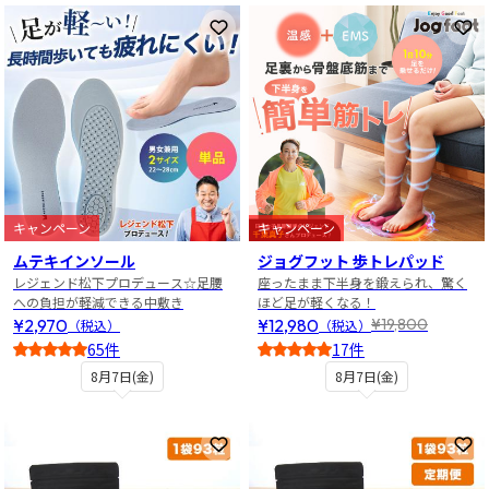
お気に入りに登録
お
キャンペーン
キャンペーン
ムテキインソール
ジョグフット 歩トレパッド
レジェンド松下プロデュース☆足腰
座ったまま下半身を鍛えられ、驚く
への負担が軽減できる中敷き
ほど足が軽くなる！
¥2,970
¥12,980
¥19,800
（税込）
（税込）
65件
17件
4.5
4
8月7日(金)
8月7日(金)
お気に入りに登録
お