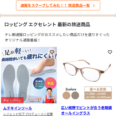
通販をスクープしてみた！！ 放送商品一覧
ロッピング エクセレント 最新の放送商品
テレ朝通販ロッピングがおススメしたい商品だけを選りすぐった
オリジナル通販番組！
お気に入りに登録
お
キャンペーン
広い視野でピントが合う老眼鏡
ムテキインソール
オールイングラス
レジェンド松下プロデュース☆足腰