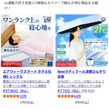
vs通販大好き芸能人!!価格も大スクープ級なお得な商品をお届
け！
お気に入りに登録
お
キャンペーン
キャンペーン
エアウィーヴスマート ホテル仕
Newラディクール涼感ひんやり
様S シングル
日傘
腰強化モデルで体の負担を減らし朝
50%OFF！－21℃！木陰にいるよう
まで腰ラク＆快眠！テレビ通販史上
な涼しさが続く涼感ひんやり日傘
最安値！
¥37,800
¥7,700
¥15,400
（税込）
（税込）
33件
64件
5
4
8月8日(土)
8月8日(土)