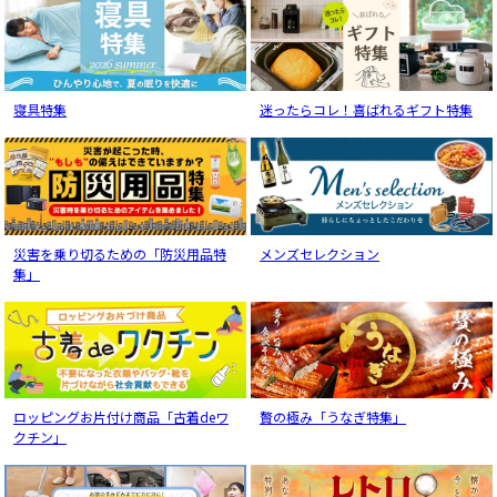
寝具特集
迷ったらコレ！喜ばれるギフト特集
災害を乗り切るための「防災用品特
メンズセレクション
集」
ロッピングお片付け商品「古着deワ
贅の極み「うなぎ特集」
クチン」