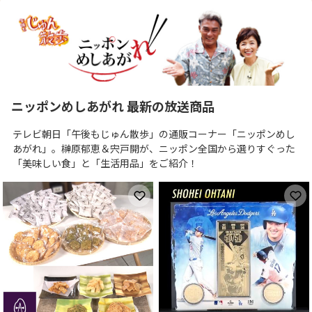
ニッポンめしあがれ 最新の放送商品
テレビ朝日「午後もじゅん散歩」の通販コーナー「ニッポンめし
あがれ」。榊原郁恵＆宍戸開が、ニッポン全国から選りすぐった
「美味しい食」と「生活用品」をご紹介！
お気に入りに登録
お