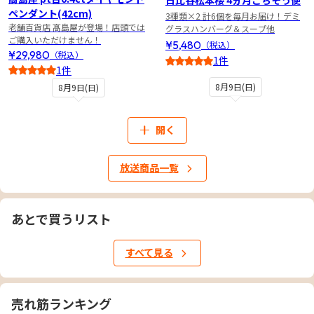
日比谷松本楼 4ヵ月ごちそう便
ペンダント(42cm)
3種類×2 計6個を毎月お届け！デミ
老舗百貨店 髙島屋が登場！店頭では
グラスハンバーグ＆スープ他
ご購入いただけません！
¥5,480
（税込）
¥29,980
（税込）
1件
1件
5
3
8月9日(日)
8月9日(日)
開く
放送商品一覧
あとで買うリスト
すべて見る
売れ筋ランキング