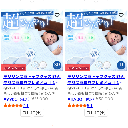
お気に入りに登録
お
キャンペーン
キャンペーン
モリリン冷感トップクラス!ひん
モリリン冷感トップクラス!ひん
やり冷感寝具プレミアムⅡ 2点
やり冷感寝具プレミアムⅡ 2点
セット セミダブル
約60%OFF！掛けた方が涼しい＆寝
セット ダブル
約60%OFF！掛けた方が涼しい＆寝
苦しい夜も朝まで快眠！超ひんやり
苦しい夜も朝まで快眠！超ひんやり
寝具2点セット
寝具2点セット
¥9,980
¥11,980
¥25,000
¥30,000
（税込）
（税込）
7件
6件
5
4.5
7月18日(土)
7月18日(土)