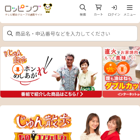
メニュ
検索
カート
ログイン
メニュー
テレビ朝日グループの通販サイト
前のスライド
次のスラ