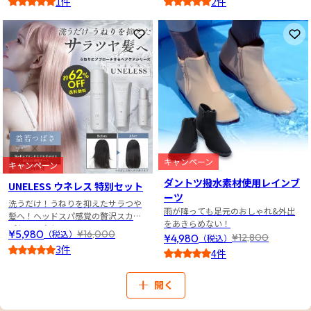
1件
2件
5
4
お気に入りに登録
お
キャンペーン
キャンペーン
ダントツ撥水素材使用レインブ
UNELESS ウネレス 特別セット
ーツ
洗うだけ！うねりを抑えたサラつや
雨が降っても足元のおしゃれ&外出
髪へ！ヘッドスパ感覚の贅沢スカル
をあきらめない！
プケア３点セット
¥5,980
¥16,000
（税込）
¥4,980
¥12,800
（税込）
3件
4件
5
3.5
開く