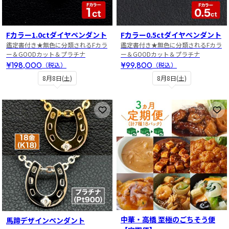
Fカラー1.0ctダイヤペンダント
Fカラー0.5ctダイヤペンダント
鑑定書付き★無色に分類されるFカラ
鑑定書付き★無色に分類されるFカラ
ー＆GOODカット＆プラチナ
ー＆GOODカット＆プラチナ
¥198,000
¥99,800
（税込）
（税込）
8月8日(土)
8月8日(土)
お気に入りに登録
お
中華・高橋 至極のごちそう便
馬蹄デザインペンダント