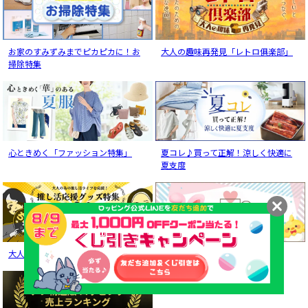
お家のすみずみまでピカピカに！お
大人の趣味再発見「レトロ俱楽部」
掃除特集
心ときめく「ファッション特集」
夏コレ♪買って正解！涼しく快適に
夏支度
大人の為の推しかつ応援グッズ特集
copiat