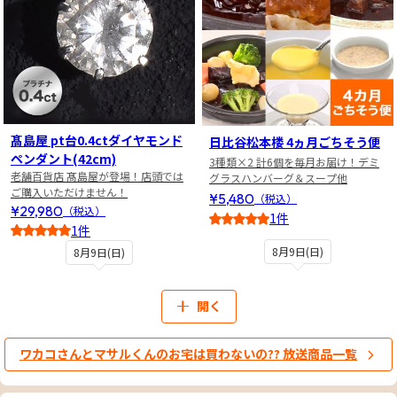
髙島屋 pt台0.4ctダイヤモンド
日比谷松本楼 4ヵ月ごちそう便
ペンダント(42cm)
3種類×2 計6個を毎月お届け！デミ
老舗百貨店 髙島屋が登場！店頭では
グラスハンバーグ＆スープ他
ご購入いただけません！
¥5,480
（税込）
¥29,980
（税込）
1件
1件
5
3
8月9日(日)
8月9日(日)
開く
ワカコさんとマサルくんのお宅は買わないの?? 放送商品一覧