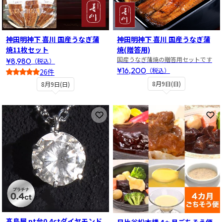
神田明神下 喜川 国産うなぎ蒲
神田明神下 喜川 国産うなぎ蒲
焼11枚セット
焼(贈答用)
国産うなぎ蒲焼の贈答用セットです
¥8,980
（税込）
¥16,200
（税込）
26件
4.5
8月9日(日)
8月9日(日)
お気に入りに登録
お
髙島屋 pt台0.4ctダイヤモンド