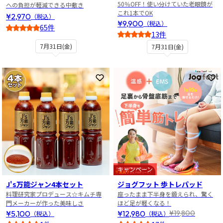
50％OFF！使い分けていた老眼鏡が
への負担が軽減できる中敷き
これ1本でOK
¥2,970
（税込）
¥9,900
（税込）
65件
13件
4.5
4
7月31日(金)
7月31日(金)
お気に入りに登録
お
キャンペーン
J's万能ジャン4本セット
ジョグフット 歩トレパッド
料理研究家プロデュース☆キムチ専
座ったまま下半身を鍛えられ、驚く
門メーカーが作った美味しさ
ほど足が軽くなる！
¥5,100
¥12,980
¥19,800
（税込）
（税込）