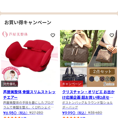
お買い得キャンペーン
お気に入りに登録
お
完売御礼
キャンペーン
芦屋美整体 骨盤スリムストレッ
クリスチャン・オリビエ お出か
チエアー
け応援企画 超お買い得2点セッ
芦屋美整体の手技を基にしたプログ
ト
ボストンバッグ＆ラウンド型ショル
ラムで骨盤を整え、くびれシェイ
ダーバッグ
プ！
¥6,980
¥9,990
¥27,280
¥38,480
（税込）
（税込）