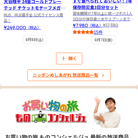
すぐ食べられて おいしい！7年
大谷翔平 24金ゴールドプレー
保存防災食3日分セット
テッド チケットモチーフメガフ
賞味期限が7年以上に統一された1人
ォトミント
MLB、MLB選手会 公式ライセンス商
3日分の保存食☆水やスプーンまでセ
品！
ット
¥7,980
¥17,380
（税込）
¥249,000
（税込）
15件
5
8月8日(土)
8月7日(金)
開く
ニッポンめしあがれ 放送商品一覧
お買い物の旅 ものコンシェルジュ 最新の放送商品