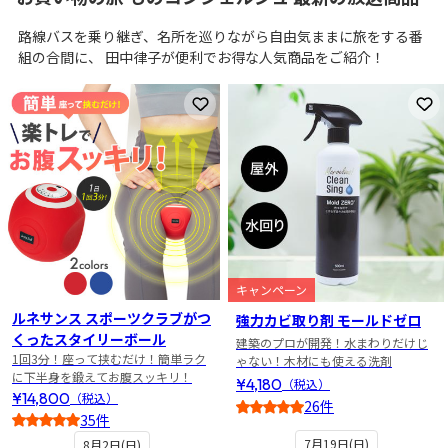
路線バスを乗り継ぎ、名所を巡りながら自由気ままに旅をする番
組の合間に、 田中律子が便利でお得な人気商品をご紹介！
お気に入りに登録
お
キャンペーン
ルネサンス スポーツクラブがつ
強力カビ取り剤 モールドゼロ
くったスタイリーボール
建築のプロが開発！水まわりだけじ
1回3分！座って挟むだけ！簡単ラク
ゃない！木材にも使える洗剤
に下半身を鍛えてお腹スッキリ！
¥4,180
（税込）
¥14,800
（税込）
26件
35件
4.5
4.5
7月19日(日)
8月2日(日)