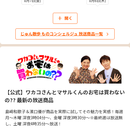
8月7日(金)
8月6日(木)
開く
じゅん散歩 ものコンシェルジュ 放送商品一覧
【公式】ワカコさんとマサルくんのお宅は買わない
の?? 最新の放送商品
島崎和歌子＆濱口優が商品を実際に試してその魅力を実感！毎週
月～木曜 深夜3時04分～、金曜 深夜3時30分～※最終週は放送無
し、土曜 深夜4時35分～放送！