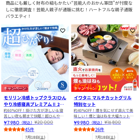
商品にも厳しく財布の紐もかたい“芸能人のおかん軍団”が忖度な
しに徹底調査！芸能人親子が通販に挑む！ハートフルな親子通販
バラエティ！
お気に入りに登録
お
キャンペーン
キャンペーン
モリリン冷感トップクラス!ひん
イワタニ マルチカットグリル
やり冷感寝具プレミアムⅡ 2点
特別セット
セット シングル
約60%OFF！掛けた方が涼しい＆寝
約40%OFF！煙を気にせず直火で美
苦しい夜も朝まで快眠！超ひんやり
味しい！煙と油はねを大幅カットの
寝具2点セット
焼き肉グリル特別セット
¥7,980
¥9,980
¥20,000
¥16,800
（税込）
（税込）
45件
26件
4.5
5
7月18日(土)
7月18日(土)