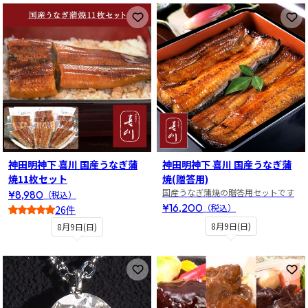
お気に入りに登録
お
神田明神下 喜川 国産うなぎ蒲
神田明神下 喜川 国産うなぎ蒲
焼11枚セット
焼(贈答用)
国産うなぎ蒲焼の贈答用セットです
¥8,980
（税込）
¥16,200
（税込）
26件
4.5
8月9日(日)
8月9日(日)
お気に入りに登録
お