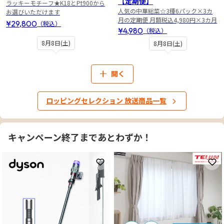
【定期便】
ラッキーモチーフ★K18とPt900から
人気の中華総菜☆3種6パック×3カ
お選びいただけます
月の定期便 月額税込4,980円×3カ月
¥29,800
（税込）
¥4,980
（税込）
8月8日(土)
8月8日(土)
開く
ロッピングセレクション 放送商品一覧
キャンペーン終了まであとわずか！
お気に入りに登録
お