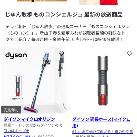
じゅん散歩 ものコンシェルジュ 最新の放送商品
テレビ朝日「じゅん散歩」の通販コーナー「ものコンシェルジュ
（ものコン）」。新山千春＆愛華みれが視聴者目線の軽快なトー
クでご紹介♪毎週月曜～金曜午前10時10分～10時40分放送！
お気に入りに登録
お
完売御礼
ダイソンマイクロオリジン
ダイソン 延長ホース(マイクロ
軽量コードレスながらダイソンの吸
用)
引力はキープ★
61cmまで伸びて曲がる！車の中や高
¥37,800
¥64,900
（税込）
い場所も掃除できます