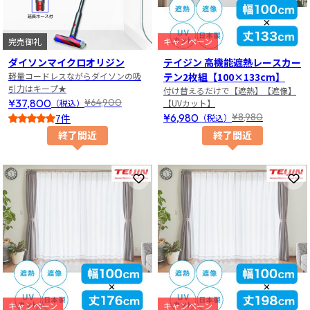
完売御礼
キャンペーン
ダイソンマイクロオリジン
テイジン 高機能遮熱レースカー
軽量コードレスながらダイソンの吸
テン2枚組【100×133cm】
引力はキープ★
付け替えるだけで【遮熱】【遮像】
¥37,800
¥64,900
（税込）
【UVカット】
¥6,980
¥8,980
7件
（税込）
5
終了間近
終了間近
お気に入りに登録
お
キャンペーン
キャンペーン