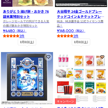
ありがとう 揚げ餅・おかき 76
大谷翔平 24金ゴールドプレー
袋米菓特別セット
テッドコイン＆チケットプレー
ガレージセールで行列ができる人気
トセット
MLB、MLB選手会 公式ライセンス商
の揚げ餅おかき特別セット
品！
¥4,480
¥148,000
（税込）
（税込）
3件
3件
4
3
8月8日(土)
8月8日(土)
お気に入りに登録
お
キャンペーン