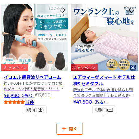
お気に入りに登録
お
キャンペーン
キャンペーン
イコエル 超音波リペアコーム
エアウィーヴスマート ホテル仕
約54%OFF！とかすだけ！サロン級
様S セミダブル
のダメージ補修！超音波トリートメ
腰強化モデルで体の負担を減らし朝
ントでサラサラ＆うるツヤ髪へ
¥8,980
¥19,800
（税込）
まで腰ラク＆快眠！テレビ通販史上
最安値！
¥47,800
17件
（税込）
4
8月8日(土)
8月8日(土)
開く