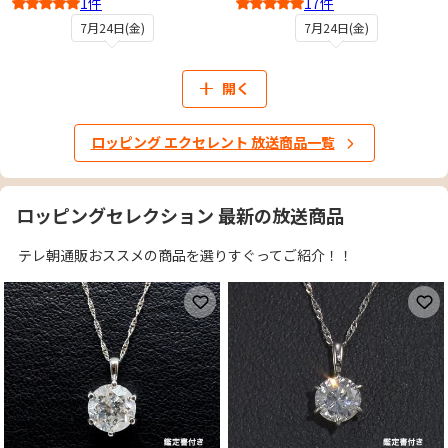
1件
17件
5
4
7月24日(金)
7月24日(金)
開く
ロッピング エクセレント 放送商品一覧
ロッピングセレクション 最新の放送商品
テレ朝通販おススメの商品を選りすぐってご紹介！！
お気に入りに登録
お