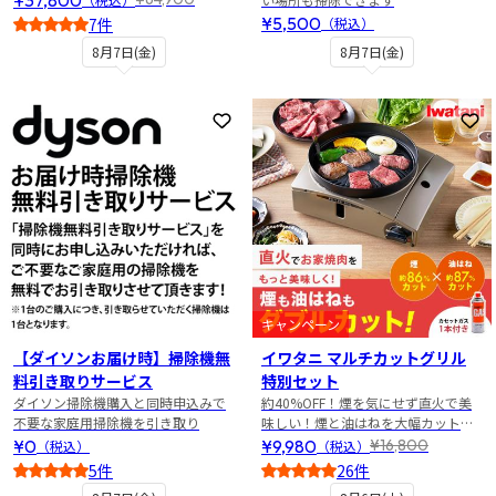
¥5,500
7件
（税込）
5
8月7日(金)
8月7日(金)
お気に入りに登録
お
キャンペーン
【ダイソンお届け時】掃除機無
イワタニ マルチカットグリル
料引き取りサービス
特別セット
ダイソン掃除機購入と同時申込みで
約40%OFF！煙を気にせず直火で美
不要な家庭用掃除機を引き取り
味しい！煙と油はねを大幅カットの
焼き肉グリル特別セット
¥0
¥9,980
¥16,800
（税込）
（税込）
5件
26件
5
5