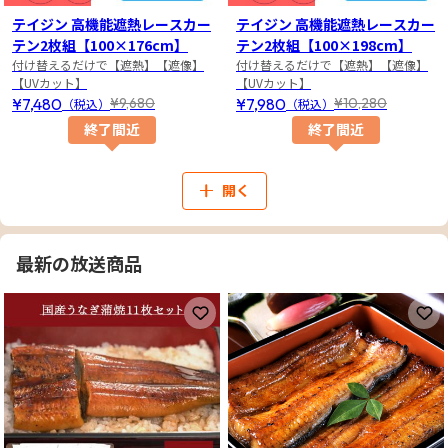
テイジン 高機能遮熱レースカー
テイジン 高機能遮熱レースカー
テン2枚組【100×176cm】
テン2枚組【100×198cm】
付け替えるだけで【遮熱】【遮像】
付け替えるだけで【遮熱】【遮像】
【UVカット】
【UVカット】
¥7,480
¥7,980
¥9,680
¥10,280
（税込）
（税込）
終了間近
終了間近
開く
最新の放送商品
お気に入りに登録
お