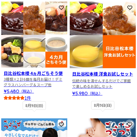
お気に入りに登録
お
日比谷松本楼 4ヵ月ごちそう便
日比谷松本楼 洋食お試しセット
3種類×2 計6個を毎月お届け！デミ
伝統の味を湯せんするだけでご家庭
グラスハンバーグ＆スープ他
で楽しめるお試しセット
¥5,480
（税込）
¥5,980
（税込）
1件
5
8月9日(日)
8月9日(日)
お気に入りに登録
お