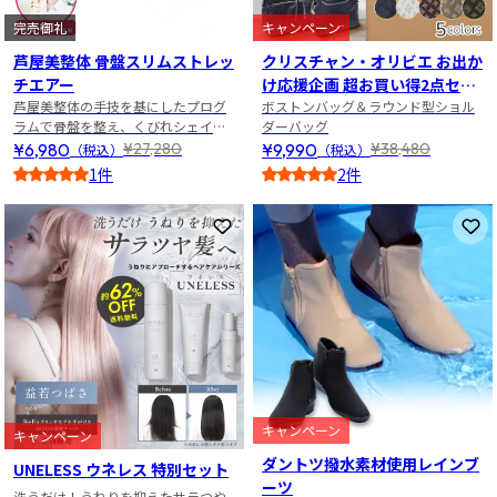
完売御礼
キャンペーン
芦屋美整体 骨盤スリムストレッ
クリスチャン・オリビエ お出か
チエアー
け応援企画 超お買い得2点セッ
芦屋美整体の手技を基にしたプログ
ト
ボストンバッグ＆ラウンド型ショル
ラムで骨盤を整え、くびれシェイ
ダーバッグ
プ！
¥6,980
¥9,990
¥27,280
¥38,480
（税込）
（税込）
1件
2件
5
4
お気に入りに登録
お
キャンペーン
キャンペーン
ダントツ撥水素材使用レインブ
UNELESS ウネレス 特別セット
ーツ
洗うだけ！うねりを抑えたサラつや