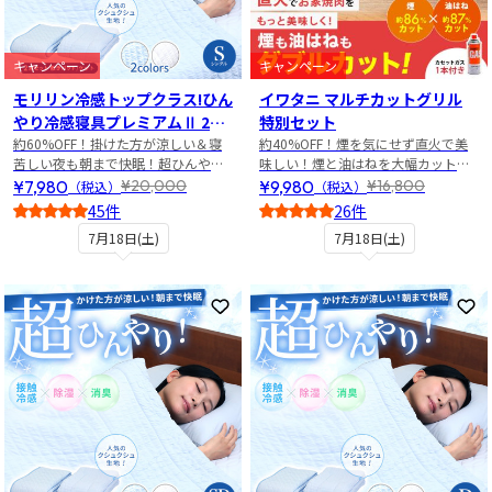
キャンペーン
キャンペーン
モリリン冷感トップクラス!ひん
イワタニ マルチカットグリル
やり冷感寝具プレミアムⅡ 2点
特別セット
セット シングル
約60%OFF！掛けた方が涼しい＆寝
約40%OFF！煙を気にせず直火で美
苦しい夜も朝まで快眠！超ひんやり
味しい！煙と油はねを大幅カットの
寝具2点セット
焼き肉グリル特別セット
¥7,980
¥9,980
¥20,000
¥16,800
（税込）
（税込）
45件
26件
4.5
5
7月18日(土)
7月18日(土)
お気に入りに登録
お