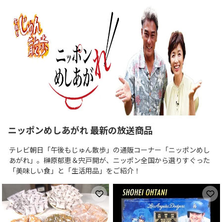
ニッポンめしあがれ 最新の放送商品
テレビ朝日「午後もじゅん散歩」の通販コーナー「ニッポンめし
あがれ」。榊原郁恵＆宍戸開が、ニッポン全国から選りすぐった
「美味しい食」と「生活用品」をご紹介！
お気に入りに登録
お