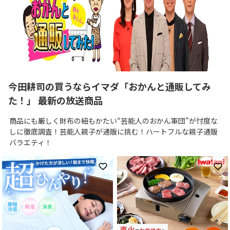
今田耕司の買うならイマダ「おかんと通販してみ
た！」 最新の放送商品
商品にも厳しく財布の紐もかたい“芸能人のおかん軍団”が忖度な
しに徹底調査！芸能人親子が通販に挑む！ハートフルな親子通販
バラエティ！
お気に入りに登録
お