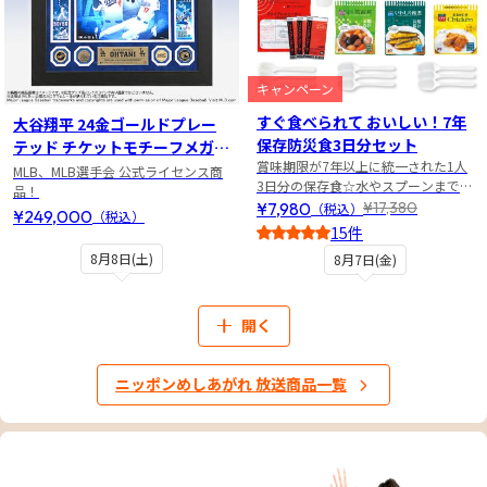
キャンペーン
すぐ食べられて おいしい！7年
大谷翔平 24金ゴールドプレー
保存防災食3日分セット
テッド チケットモチーフメガフ
賞味期限が7年以上に統一された1人
ォトミント
MLB、MLB選手会 公式ライセンス商
3日分の保存食☆水やスプーンまでセ
品！
ット
¥7,980
¥17,380
（税込）
¥249,000
（税込）
15件
5
8月8日(土)
8月7日(金)
開く
ニッポンめしあがれ 放送商品一覧