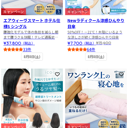
キャンペーン
キャンペーン
エアウィーヴスマート ホテル仕
Newラディクール涼感ひんやり
様S シングル
日傘
腰強化モデルで体の負担を減らし朝
50%OFF！－21℃！木陰にいるよう
まで腰ラク＆快眠！テレビ通販史上
な涼しさが続く涼感ひんやり日傘
最安値！
¥37,800
¥7,700
¥15,400
（税込）
（税込）
33件
64件
5
4
8月8日(土)
8月8日(土)
お気に入りに登録
お
キャンペーン
キャンペーン