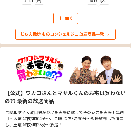
8月7日(金)
8月6日(木)
開く
じゅん散歩 ものコンシェルジュ 放送商品一覧
【公式】ワカコさんとマサルくんのお宅は買わない
の?? 最新の放送商品
島崎和歌子＆濱口優が商品を実際に試してその魅力を実感！毎週
月～木曜 深夜3時04分～、金曜 深夜3時30分～※最終週は放送無
し、土曜 深夜4時35分～放送！