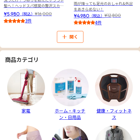
雨が降っても足元のおしゃれ&外出
髪へ！ヘッドスパ感覚の贅沢スカル
をあきらめない！
プケア３点セット
¥5,980
¥16,000
（税込）
¥4,980
¥12,800
（税込）
3件
4件
5
3.5
開く
商品カテゴリ
家電
ホーム・キッチ
健康・フィットネ
ン・日用品
ス