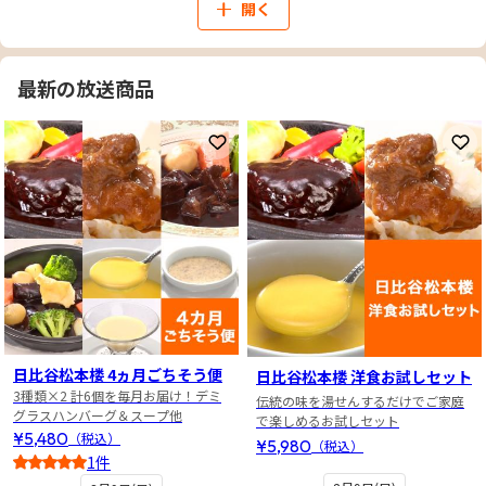
開く
最新の放送商品
お気に入りに登録
お
日比谷松本楼 4ヵ月ごちそう便
日比谷松本楼 洋食お試しセット
3種類×2 計6個を毎月お届け！デミ
伝統の味を湯せんするだけでご家庭
グラスハンバーグ＆スープ他
で楽しめるお試しセット
¥5,480
（税込）
¥5,980
（税込）
1件
5