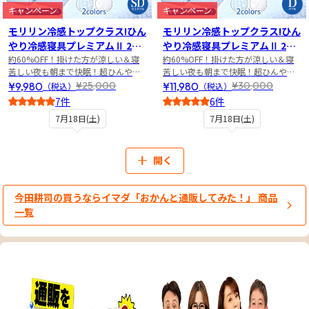
キャンペーン
キャンペーン
モリリン冷感トップクラス!ひん
モリリン冷感トップクラス!ひん
やり冷感寝具プレミアムⅡ 2点
やり冷感寝具プレミアムⅡ 2点
セット セミダブル
約60%OFF！掛けた方が涼しい＆寝
セット ダブル
約60%OFF！掛けた方が涼しい＆寝
苦しい夜も朝まで快眠！超ひんやり
苦しい夜も朝まで快眠！超ひんやり
寝具2点セット
寝具2点セット
¥9,980
¥11,980
¥25,000
¥30,000
（税込）
（税込）
7件
6件
5
4.5
7月18日(土)
7月18日(土)
開く
今田耕司の買うならイマダ「おかんと通販してみた！」 商品
一覧