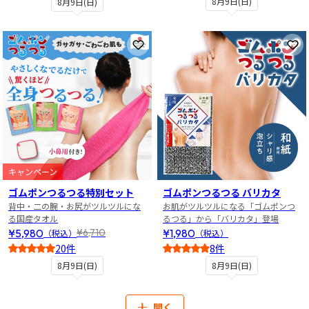
8月9日(日)
8月9日(日)
お気に入りに登録
お
キャンペーン
ゴムポンつるつる特別セット
ゴムポンつるつる バリカタ
背中・二の腕・お尻がツルツルにな
お肌がツルツルになる「ゴムポンつ
る国産タオル
るつる」から「バリカタ」登場
¥5,980
¥1,980
¥6,710
（税込）
（税込）
20件
8件
5
4.5
8月9日(日)
8月9日(日)
開く