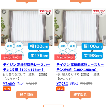
お気に入りに登録
お
キャンペーン
キャンペーン
テイジン 高機能遮熱レースカー
テイジン 高機能遮熱レースカー
テン2枚組【100×176cm】
テン2枚組【100×198cm】
付け替えるだけで【遮熱】【遮像】
付け替えるだけで【遮熱】【遮像】
【UVカット】
【UVカット】
¥7,480
¥7,980
¥9,680
¥10,280
（税込）
（税込）
NEW
NEW
終了間近
終了間近