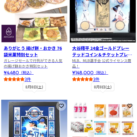
ありがとう 揚げ餅・おかき 76
大谷翔平 24金ゴールドプレー
袋米菓特別セット
テッドコイン＆チケットプレー
ガレージセールで行列ができる人気
トセット
MLB、MLB選手会 公式ライセンス商
の揚げ餅おかき特別セット
品！
¥4,480
¥148,000
（税込）
（税込）
3件
3件
4
3
8月8日(土)
8月8日(土)
お気に入りに登録
お