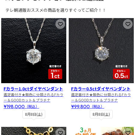
テレ朝通販おススメの商品を選りすぐってご紹介！！
お気に入りに登録
お
Fカラー1.0ctダイヤペンダント
Fカラー0.5ctダイヤペンダント
鑑定書付き★無色に分類されるFカラ
鑑定書付き★無色に分類されるFカラ
ー＆GOODカット＆プラチナ
ー＆GOODカット＆プラチナ
¥198,000
¥99,800
（税込）
（税込）
8月8日(土)
8月8日(土)