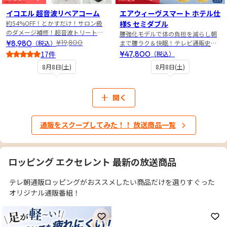
イコエル 超音波リペアコーム
エアウィーヴスマート ホテル仕
約54%OFF！とかすだけ！サロン級
様S セミダブル
のダメージ補修！超音波トリートメ
腰強化モデルで体の負担を減らし朝
ントでサラサラ＆うるツヤ髪へ
¥8,980
¥19,800
（税込）
まで腰ラク＆快眠！テレビ通販史上
最安値！
¥47,800
17件
（税込）
4
8月8日(土)
8月8日(土)
開く
通販をスクープしてみた！！ 放送商品一覧
ロッピング エクセレント 最新の放送商品
テレ朝通販ロッピングがおススメしたい商品だけを選りすぐった
オリジナル通販番組！
お気に入りに登録
お