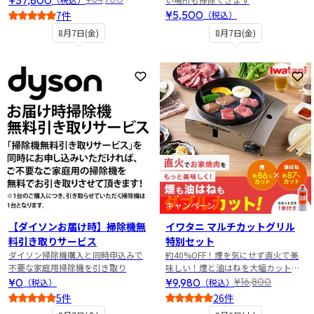
¥5,500
7件
（税込）
5
8月7日(金)
8月7日(金)
お気に入りに登録
お
キャンペーン
【ダイソンお届け時】掃除機無
イワタニ マルチカットグリル
料引き取りサービス
特別セット
ダイソン掃除機購入と同時申込みで
約40%OFF！煙を気にせず直火で美
不要な家庭用掃除機を引き取り
味しい！煙と油はねを大幅カットの
焼き肉グリル特別セット
¥0
¥9,980
¥16,800
（税込）
（税込）
5件
26件
5
5