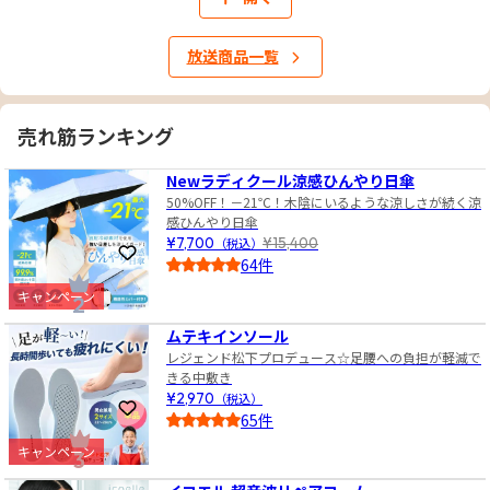
放送商品一覧
売れ筋ランキング
1
Newラディクール涼感ひんやり日傘
50%OFF！－21℃！木陰にいるような涼しさが続く涼
感ひんやり日傘
¥7,700
（税込）
¥15,400
お気に入りに登録
64件
4.0
キャンペーン
2
ムテキインソール
レジェンド松下プロデュース☆足腰への負担が軽減で
きる中敷き
¥2,970
（税込）
お気に入りに登録
65件
4.5
キャンペーン
3