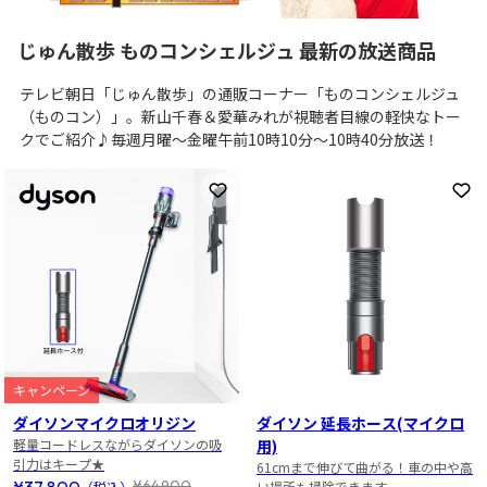
じゅん散歩 ものコンシェルジュ 最新の放送商品
テレビ朝日「じゅん散歩」の通販コーナー「ものコンシェルジュ
（ものコン）」。新山千春＆愛華みれが視聴者目線の軽快なトー
クでご紹介♪毎週月曜～金曜午前10時10分～10時40分放送！
お気に入りに登録
お
キャンペーン
ダイソンマイクロオリジン
ダイソン 延長ホース(マイクロ
軽量コードレスながらダイソンの吸
用)
引力はキープ★
61cmまで伸びて曲がる！車の中や高
¥37,800
¥64,900
（税込）
い場所も掃除できます