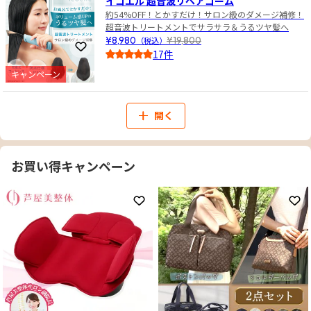
イコエル 超音波リペアコーム
約54%OFF！とかすだけ！サロン級のダメージ補修！
超音波トリートメントでサラサラ＆うるツヤ髪へ
¥8,980
（税込）
¥19,800
お気に入りに登録
17件
4.0
キャンペーン
開く
お買い得キャンペーン
お気に入りに登録
お