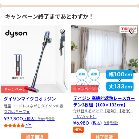
キャンペーン終了まであとわずか！
お気に入りに登録
お
キャンペーン
キャンペーン
テイジン 高機能遮熱レースカー
ダイソンマイクロオリジン
テン2枚組【100×133cm】
軽量コードレスながらダイソンの吸
付け替えるだけで【遮熱】【遮像】
引力はキープ★
【UVカット】
¥37,800
¥64,900
（税込）
¥6,980
¥8,980
（税込）
7件
NEW
5
終了間近
終了間近