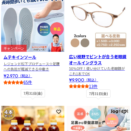
キャンペーン
広い視野でピントが合う老眼鏡
ムテキインソール
オールイングラス
レジェンド松下プロデュース☆足腰
50％OFF！使い分けていた老眼鏡が
への負担が軽減できる中敷き
これ1本でOK
¥2,970
（税込）
¥9,900
（税込）
65件
13件
4.5
4
7月31日(金)
7月31日(金)
お気に入りに登録
お