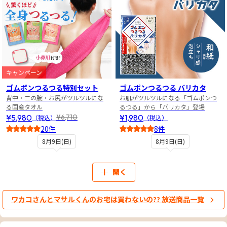
キャンペーン
ゴムポンつるつる特別セット
ゴムポンつるつる バリカタ
背中・二の腕・お尻がツルツルにな
お肌がツルツルになる「ゴムポンつ
る国産タオル
るつる」から「バリカタ」登場
¥5,980
¥1,980
¥6,710
（税込）
（税込）
20件
8件
5
4.5
8月9日(日)
8月9日(日)
開く
ワカコさんとマサルくんのお宅は買わないの?? 放送商品一覧