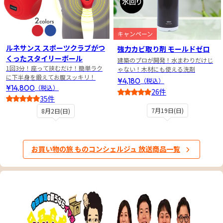
キャンペーン
ルネサンス スポーツクラブがつ
強力カビ取り剤 モールドゼロ
くったスタイリーボール
建築のプロが開発！水まわりだけじ
1回3分！座って挟むだけ！簡単ラク
ゃない！木材にも使える洗剤
に下半身を鍛えてお腹スッキリ！
¥4,180
（税込）
¥14,800
（税込）
26件
35件
4.5
4.5
7月19日(日)
8月2日(日)
お買い物の旅 ものコンシェルジュ 放送商品一覧