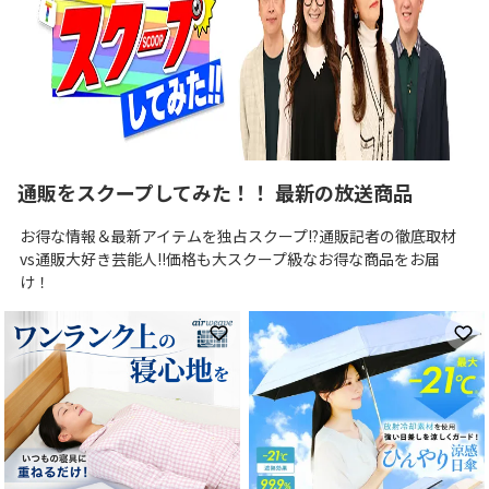
通販をスクープしてみた！！ 最新の放送商品
お得な情報＆最新アイテムを独占スクープ!?通販記者の徹底取材
vs通販大好き芸能人!!価格も大スクープ級なお得な商品をお届
け！
お気に入りに登録
お