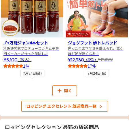
キャンペーン
J's万能ジャン4本セット
ジョグフット 歩トレパッド
料理研究家プロデュース☆キムチ専
座ったまま下半身を鍛えられ、驚く
門メーカーが作った美味しさ
ほど足が軽くなる！
¥5,100
¥12,980
¥19,800
（税込）
（税込）
1件
17件
5
4
7月24日(金)
7月24日(金)
開く
ロッピング エクセレント 放送商品一覧
ロッピングセレクション 最新の放送商品